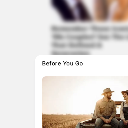
Before You Go