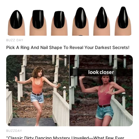
BUZZ DAY
Pick A Ring And Nail Shape To Reveal Your Darkest Secrets!
BUZZDAY
“Classic Dirty Dancing Mystery Unveiled—What Few Ever