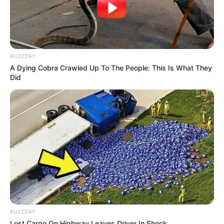
BUZZDAY
A Dying Cobra Crawled Up To The People: This Is What They
Did
BUZZDAY
Lost Cargo On Highway Leaves Driver In Shock