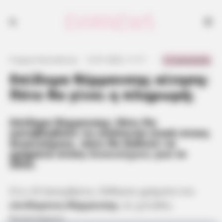
0 Comments
Γιώργος Κουτσελίνης
·
12.01.2022, 11:17
·
·
Επίδομα θέρμανσης αίτηση:
Πότε θα γίνει η πληρωμή;
Επίδομα θέρμανσης: Πότε θα
καταβληθούν τα υπόλοιπα ποσά στους
δικαιούχους, πότε θα δοθούν τα
χρήματα στους
δικαιούχους
για το
2022.
Στις 29 Δεκεμβρίου, δόθηκαν χρήματα του
επιδόματος θέρμανσης
, σε χιλιάδες
δικαιούχους.