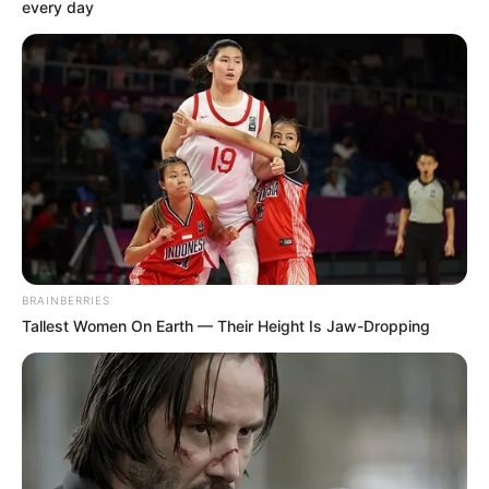
every day
BRAINBERRIES
Tallest Women On Earth — Their Height Is Jaw-Dropping