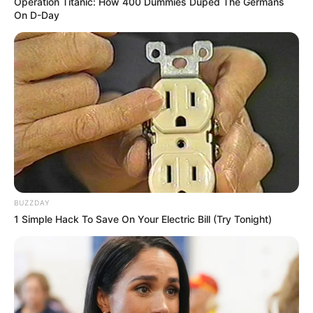
Operation Titanic: How 400 Dummies Duped The Germans
On D-Day
BUZZDAY
1 Simple Hack To Save On Your Electric Bill (Try Tonight)