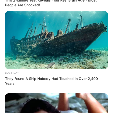
This 2-Minute Test Reveals Your Real Brain Age - Most
People Are Shocked!
BUZZ DAY
They Found A Ship Nobody Had Touched In Over 2,400
Years