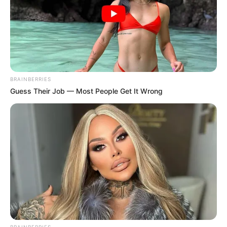
BRAINBERRIES
Guess Their Job — Most People Get It Wrong
ΤΑΥΤΟΤΗΤΑ ΚΑΙ ΕΠΙΚΟΙΝΩΝΙΑ
ΟΡΟΙ ΧΡΗΣΗΣ
© 2025 EVIANEWS του Γιώργου Κουτσελίνη
BRAINBERRIES