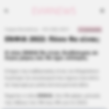
0 Comments
Γιώργος Κουτσελίνης
·
9.01.2022, 00:51
·
·
ΕΝΦΙΑ 2022: Πόσο θα είναι;
Ο νέος ΕΝΦΙΑ θα είναι διαθέσιμος σε
λίγες μέρες και θα έχει αλλαγές.
Στόχος της κυβέρνησης είναι να πληρώσουν
λιγότερο τα νοικοκυριά που έχουν ένα σπίτι
σε περιοχή με μέση αντικειμενική αξία.
Έρχεται ο νέος
ΕΝΦΙΑ
, που θα φέρει μείωση
της τάξεως του 3% έως 4% για το 2022.