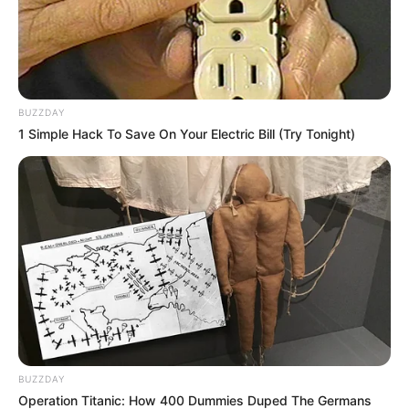
BUZZDAY
1 Simple Hack To Save On Your Electric Bill (Try Tonight)
BUZZDAY
Operation Titanic: How 400 Dummies Duped The Germans