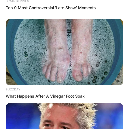
BRAINBERRIES
Top 9 Most Controversial 'Late Show' Moments
ΤΑΥΤΟΤΗΤΑ ΚΑΙ ΕΠΙΚΟΙΝΩΝΙΑ
ΟΡΟΙ ΧΡΗΣΗΣ
BUZZDAY
What Happens After A Vinegar Foot Soak
© 2025 EVIANEWS του Γιώργου Κουτσελίνη