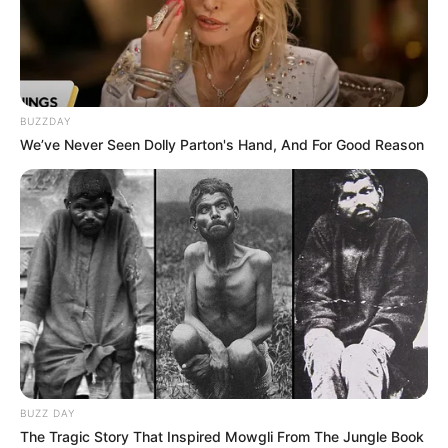
BUZZDAY
We’ve Never Seen Dolly Parton's Hand, And For Good Reason
BUZZ DAY
The Tragic Story That Inspired Mowgli From The Jungle Book