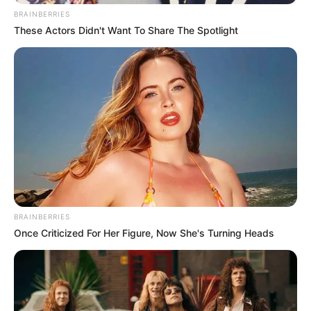
Κανείς δεν μπορούσε να πιστέψει ότι έφυγε
BRAINBERRIES
τόσο νωρίς
These Actors Didn't Want To Share The Spotlight
Εύβοια: Θρήνος για παλικάρι που δεν
κατάφερε να κρατηθεί στην ζωή
Ακολουθήστε το evianews.com στο
Google
News
ΤΑ ΠΙΟ ΔΗΜΟΦΙΛΗ
BRAINBERRIES
Once Criticized For Her Figure, Now She's Turning Heads