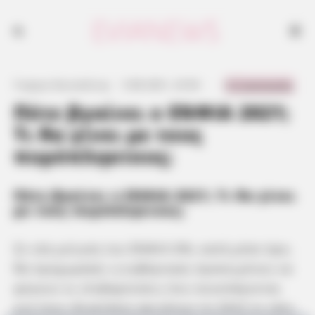
0 Comments
Γιώργος Κουτσελίνης
·
5.08.2021, 23:56
·
·
Πότε βγαίνει ο ΕΝΦΙΑ 2021;
Τι θα γίνει με τους
πυρόπληκτους;
Πότε βγαίνει ο ΕΝΦΙΑ 2021; Τι θα γίνει
με τους πυρόπληκτους;
Σε νέα μείωση του ΕΝΦΙΑ 8%, κατά μέσο όρο,
θα προχωρήσει η κυβέρνηση προκειμένου να
φύγουν οι επιβαρύνσεις που συνεπάγονται
για τους ιδιοκτήτες ακινήτων το 2022 οι νέες