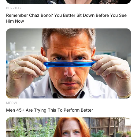
BUZZDAY
Remember Chaz Bono? You Better Sit Down Before You See
Him Now
MEDVI
Men 45+ Are Trying This To Perform Better