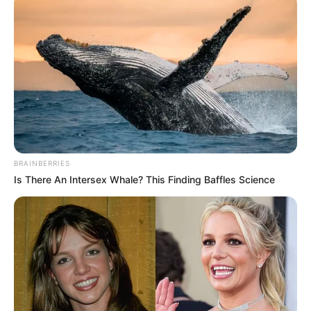
BRAINBERRIES
Is There An Intersex Whale? This Finding Baffles Science