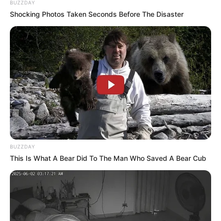
BUZZDAY
Shocking Photos Taken Seconds Before The Disaster
BUZZDAY
This Is What A Bear Did To The Man Who Saved A Bear Cub