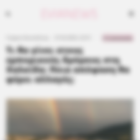
0 Comments
Γιώργος Κουτσελίνης
·
27.04.2023, 22:51
·
·
Τι θα γίνει στους
εμπορικούς δρόμους στη
Χαλκίδα; Ποια απόφαση θα
φέρει αλλαγές;