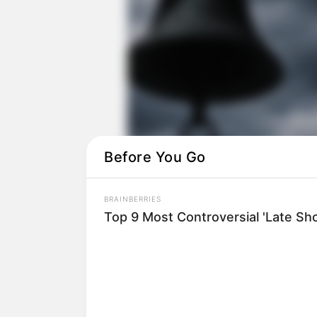
Before You Go
BRAINBERRIES
Top 9 Most Controversial 'Late S