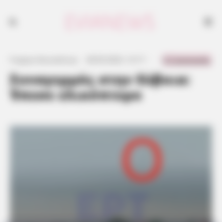
Η στιγμή της πτώσης του ελικοπτέρου στη Βόρεια Εύβοια
0 Comments
Γιώργος Κουτσελίνης
·
28.09.2023, 12:17
·
·
Συναγερμός στην Εύβοια:
Έπεσε ελικόπτερο