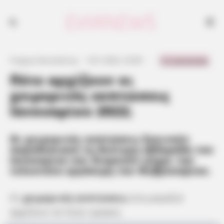
0 Comments
Γιώργος Κουτσελίνης
·
5.01.2022, 23:09
·
·
Πότε αρχίζουν οι
χειμερινές εκπτώσεις
Ιανουαρίου 2022;
Οι χειμερινές εκπτώσεις ξεκινούν
παραδοσιακά τη δεύτερη εβδομάδα του
Ιανουαρίου και διαρκούν μέχρι την
τελευταία εργάσιμη του Φεβρουαρίου.
Οι
χειμερινές εκπτώσεις
στα μαγαζιά
αρχίζουν σε λίγες ημέρες.