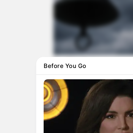
Before You Go