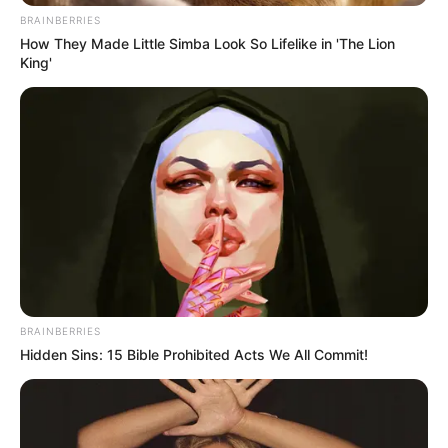
BRAINBERRIES
ΤΑ ΠΙΟ ΔΗΜΟΦΙΛΗ
How They Made Little Simba Look So Lifelike in 'The Lion
King'
BRAINBERRIES
Hidden Sins: 15 Bible Prohibited Acts We All Commit!