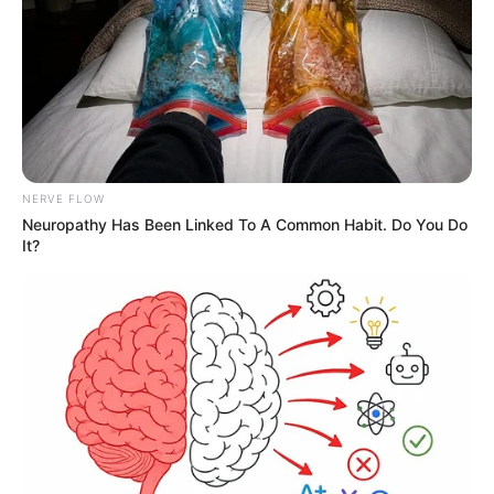
NERVE FLOW
Neuropathy Has Been Linked To A Common Habit. Do You Do
It?