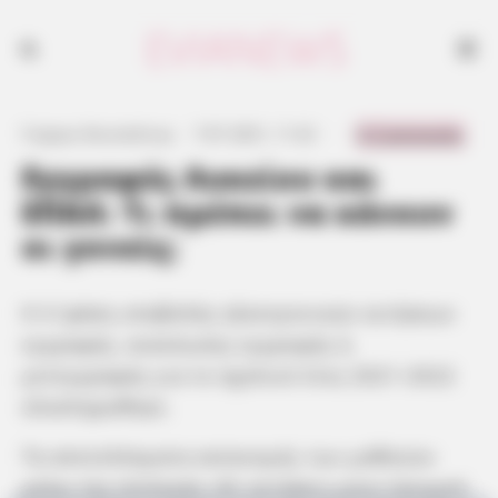
0 Comments
Γιώργος Κουτσελίνης
·
7.07.2021, 11:22
·
·
Εγγραφές Λυκείου και
ΕΠΑΛ: Τι πρέπει να κάνουν
οι γονείς;
Η A΄ φάση υποβολής ηλεκτρονικών αιτήσεων
εγγραφής, ανανέωσης εγγραφής ή
μετεγγραφής για το σχολικό έτος 2021-2022
ολοκληρώθηκε.
Τα αποτελέσματα κατανομής των μαθητών
μέσω της επιλογής «Οι αιτήσεις μου» (κουμπί