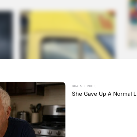
BRAINBERRIES
She Gave Up A Normal Li