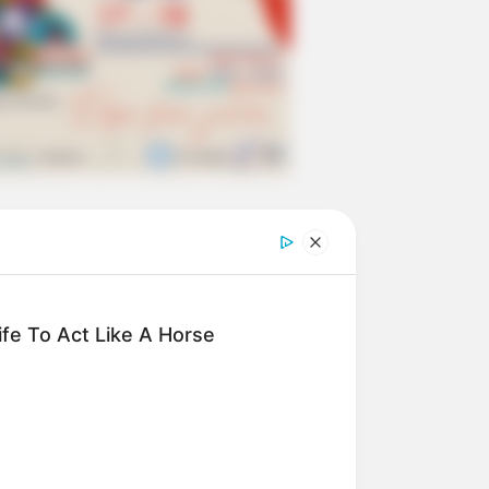
fe To Act Like A Horse