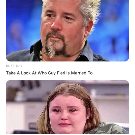
ΤΑΥΤΟΤΗΤΑ ΚΑΙ ΕΠΙΚΟΙΝΩΝΙΑ
ΟΡΟΙ ΧΡΗΣΗΣ
BUZZ DAY
Take A Look At Who Guy Fieri Is Married To
© 2025 EVIANEWS του Γιώργου Κουτσελίνη