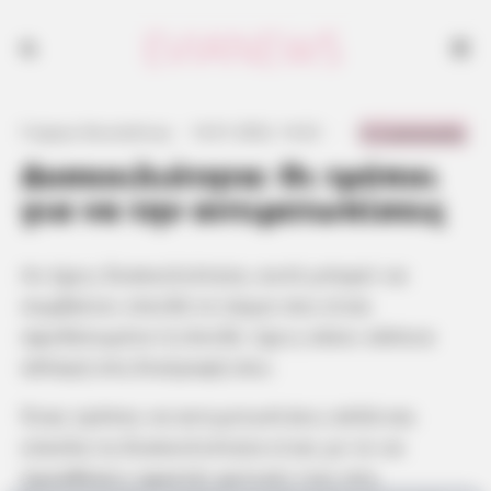
0 Comments
Γιώργος Κουτσελίνης
·
14.01.2022, 14:22
·
·
Δυσκοιλιότητα: Οι τρόποι
για να την αντιμετωπίσεις
Αν έχεις δυσκοιλιότητα, αυτό μπορεί να
συμβαίνει επειδή το σώμα σου είναι
αφυδατωμένο ή επειδή έχεις κάνει κάποια
αλλαγή στη διατροφή σου.
Ένας τρόπος να αντιμετωπίσεις απλά και
εύκολα τη δυσκοιλιότητα είναι με το να
προσθέσεις αρκετές φυτικές ίνες στη