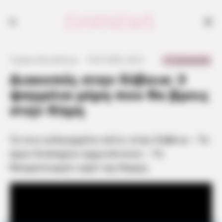
Το πιο ευλογημένο σπίτι στην Εύβοια - Το έργο διάσημου αρχιτέκτονα
- Το θαυματουργό νερό της Κύμης
0 Comments
Γιώργος Κουτσελίνης
·
19.07.2025, 20:21
·
·
Διακοπές στην Εύβοια: 3
ψαγμένα μέρη που θα βρεις
στην Κύμη
Το πιο ευλογημένο σπίτι στην Εύβοια – Το
έργο διάσημου αρχιτέκτονα – Το
θαυματουργό νερό της Κύμης
.