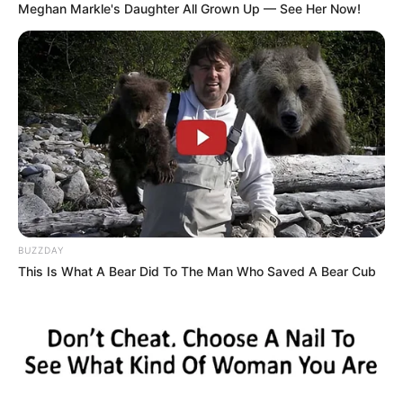
News
Meghan Markle's Daughter All Grown Up — See Her Now!
ΤΑ ΠΙΟ ΔΗΜΟΦΙΛΗ
BUZZDAY
This Is What A Bear Did To The Man Who Saved A Bear Cub