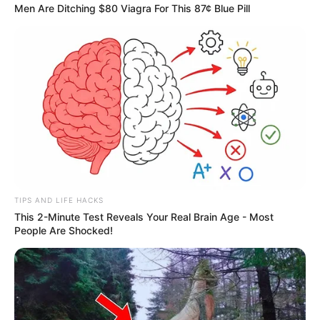
Men Are Ditching $80 Viagra For This 87¢ Blue Pill
Το θαυματουργό νερό της Κύμης
TIPS AND LIFE HACKS
Στην παραπάνω φωτογραφία, βλέπετε από
This 2-Minute Test Reveals Your Real Brain Age - Most
που έρχεται το θαυματουργό νερό της Κύμης.
People Are Shocked!
Μέσα από το βουνό, αναβλύζουν τα νερά και
το βλέπουμε από τις φωτογραφίες του Γιάννη
Γλυκού και του Αργύρη Πάφρα.