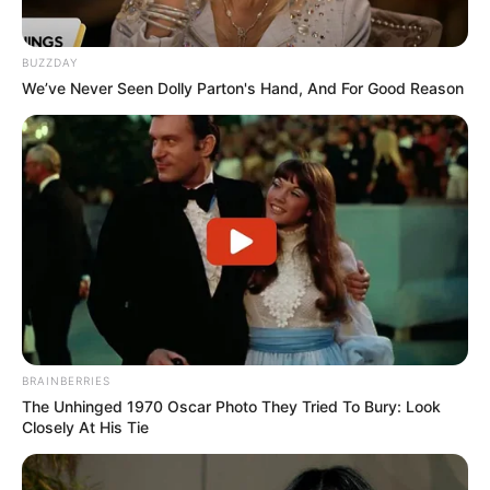
BUZZDAY
We’ve Never Seen Dolly Parton's Hand, And For Good Reason
BRAINBERRIES
The Unhinged 1970 Oscar Photo They Tried To Bury: Look
Closely At His Tie