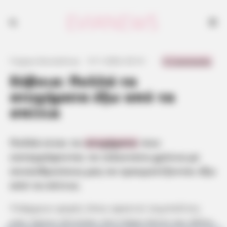
Πολλά είναι τα ατυχήματα που καταγράφονται τα τελευταία χρόνια με
συνανθρώπους μας να τραυματίζονται έξω από τα σπίτια.
0 Comments
Γιώργος Κουτσελίνης
·
9.11.2024, 03:14
·
·
Εύβοια: Πολλά τα
ατυχήματα έξω από τα
σπίτια
Πολλά είναι τα
ατυχήματα
που
καταγράφονται τα τελευταία χρόνια με
συνανθρώπους μας να τραυματίζονται έξω
από τα σπίτια.
Υπάρχουν φορές όπου αρκετοί συμπολίτες
μας, έχουν γλιτώσει στο πάρα πέντε και άλλοι