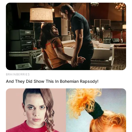
BRAINBERRIES
And They Did Show This In Bohemian Rapsody!