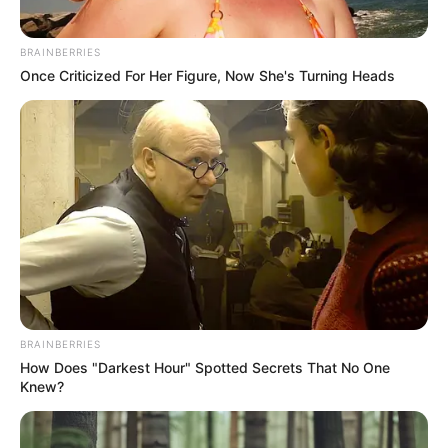
Περισσότερα νέα από την Εύβοια
BRAINBERRIES
Once Criticized For Her Figure, Now She's Turning Heads
Κάθε πότε κληρώνει το τζόκερ, ποιες οι μέρες;
Μερομήνια 2026 – 2027: Τι καιρό θα κάνει;
Πότε ανοίγουν οι εγγραφές για τα
Πανεπιστήμια 2026 – Ημερομηνίες για
πρωτοετείς
Ακολουθήστε το evianews.com στο
Google
News
BRAINBERRIES
How Does "Darkest Hour" Spotted Secrets That No One
ΤΑ ΠΙΟ ΔΗΜΟΦΙΛΗ
Knew?