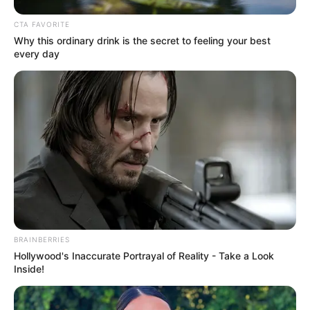
Δώστε προτεραιότητα σε ένα καζίνο με
CTA FAVORITE
εξυπηρέτηση πελατών 24/7.
Why this ordinary drink is the secret to feeling your best
every day
Ακολουθώντας αυτές τις οδηγίες, μπορείτε να
βρείτε ένα τέλειο διαδικτυακό καζίνο
προσαρμοσμένο στις απαιτήσεις σας. Στη
σημερινή τεράστια γκάμα διαδικτυακών
καζίνο, όπως το Frumzi GR, οι επιλογές για
τους παίκτες να απολαμβάνουν διάφορα
παιχνίδια καζίνο από την άνεση του σπιτιού
τους είναι άφθονες. Ωστόσο, το πλήθος των
επιλογών μπορεί να αφήσει τα άτομα να
σκεφτούν ποια να επιλέξουν. Οι βασικοί
BRAINBERRIES
Hollywood's Inaccurate Portrayal of Reality - Take a Look
παράγοντες που πρέπει να λάβετε υπόψη πριν
Inside!
επιλέξετε το επόμενο διαδικτυακό καζίνο
περιλαμβάνουν την επιλογή παιχνιδιών, τα