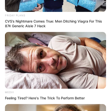
FRIDAY PLANS
CVS’s Nightmare Comes True: Men Ditching Viagra For This
87¢ Generic Aisle 7 Hack
MEDVI
Feeling Tired? Here's The Trick To Perform Better