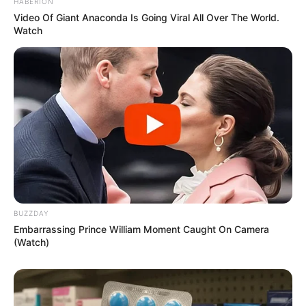
HABERION
Video Of Giant Anaconda Is Going Viral All Over The World.
Watch
BUZZDAY
Embarrassing Prince William Moment Caught On Camera
(Watch)