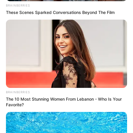
πρέπει να είναι ενημερωμένη και χρήσιμη.
BRAINBERRIES
These Scenes Sparked Conversations Beyond The Film
Πριν εγγραφείτε, δοκιμάστε την υποστήριξη
πελατών στέλνοντας ένα γρήγορο μήνυμα για
να αναζητήσετε διευκρινίσεις σχετικά με τα
μπόνους παιχνιδιών, τις επιλογές κατάθεσης/
ανάληψης ή οποιαδήποτε άλλη ερώτηση.
Διαβάστε διαδικτυακές κριτικές:
Μετά τις επιλογές σύντομης λίστας, διαβάστε
τις κριτικές του διαδικτυακού καζίνο για να
BRAINBERRIES
αποκτήσετε πληροφορίες για τις εμπειρίες
The 10 Most Stunning Women From Lebanon - Who Is Your
άλλων παικτών. Εστιάστε στη συνολική
Favorite?
απόδοση του καζίνο, τα σχόλια για τα
παιχνίδια, τα μπόνους και την υποστήριξη
πελατών και σημειώστε τον αριθμό των