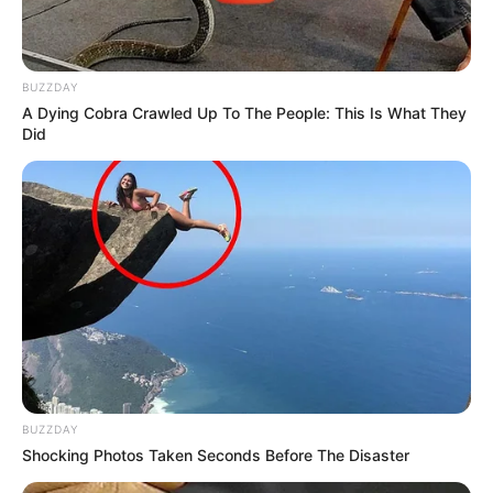
BUZZDAY
A Dying Cobra Crawled Up To The People: This Is What They
Did
BUZZDAY
Shocking Photos Taken Seconds Before The Disaster