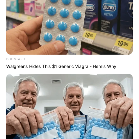
BOOSTARO
Walgreens Hides This $1 Generic Viagra - Here's Why