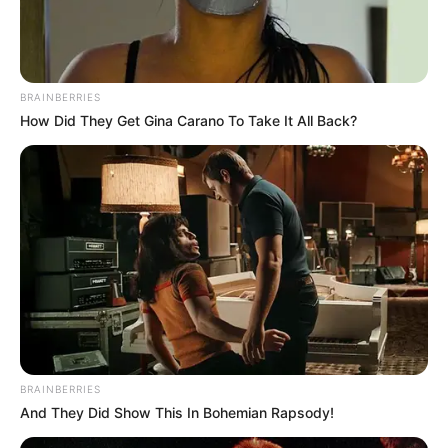
BRAINBERRIES
How Did They Get Gina Carano To Take It All Back?
ΤΑΥΤΟΤΗΤΑ ΚΑΙ ΕΠΙΚΟΙΝΩΝΙΑ
ΟΡΟΙ ΧΡΗΣΗΣ
© 2025 EVIANEWS του Γιώργου Κουτσελίνη
BRAINBERRIES
And They Did Show This In Bohemian Rapsody!