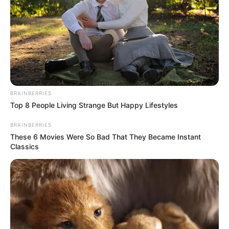
Ακολουθήστε το evianews.com στο
Google
News
ΤΑ ΠΙΟ ΔΗΜΟΦΙΛΗ
BRAINBERRIES
Top 8 People Living Strange But Happy Lifestyles
BRAINBERRIES
These 6 Movies Were So Bad That They Became Instant
Classics