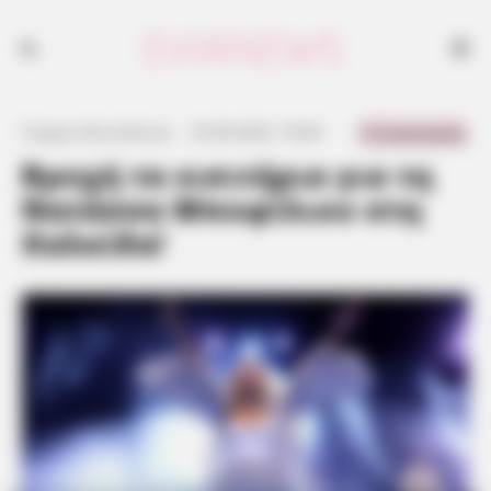
0 Comments
Γιώργος Κουτσελίνης
·
25.08.2025, 19:48
·
·
Βροχή τα εισιτήρια για τη
Νατάσσα Μποφίλιου στη
Χαλκίδα!