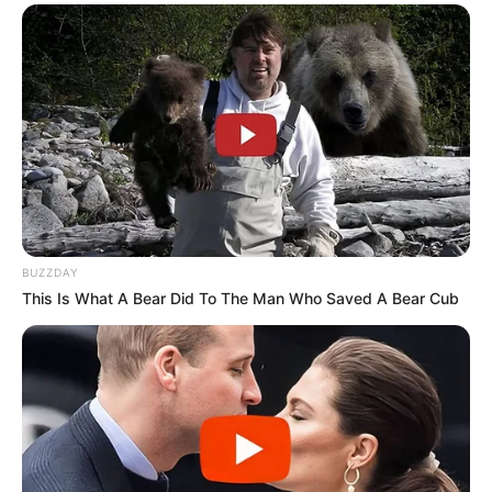
στάδιο από τη διαδικασία;
Όχι. Όλη η διαδικασία είναι απολύτως
δωρεάν για τους πολίτες – τόσο η επίσκεψη
στα φαρμακεία, όσο και η αποστολή και λήψη
SMS.
Υπάρχει κάποια παρουσίαση με τις
διαδικασίες αυτές βήμα – βήμα;
BUZZDAY
Μπορείτε να αναζητήσετε κάθε λεπτομέρεια
This Is What A Bear Did To The Man Who Saved A Bear Cub
της διαδικασίας στο emvolio.gov.gr
Περισσότερα νέα από την Εύβοια
Η δίδυμη παραλία-έκπληξη της Εύβοιας: Μια
λωρίδα άμμου με θάλασσα και στις δύο