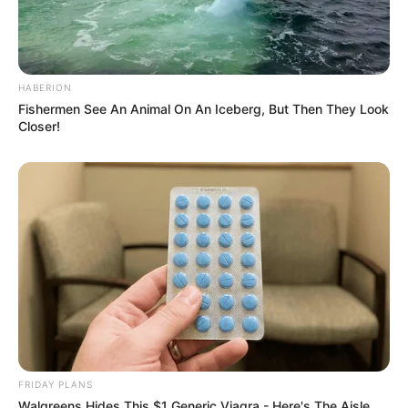
HABERION
Fishermen See An Animal On An Iceberg, But Then They Look
Closer!
FRIDAY PLANS
Walgreens Hides This $1 Generic Viagra - Here's The Aisle