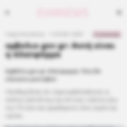
0 Comments
Γιώργος Κουτσελίνης
·
11.05.2021, 00:00
·
·
εμβολιο gov gr: Αυτή είναι
η πλατφόρμα
Εμβόλιο gov gr πλατφορμα: Πώς θα
κλείσετε ραντεβού
Υπενθυμίζεται ότι τώρα εμβολιάζονται οι
πολίτες από 60 έως και 64 ετών, πολίτες άνω
των 75 ετών και εργαζόμενοι στον τομέα της
υγείας.