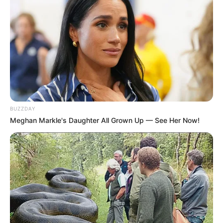
BUZZDAY
Meghan Markle's Daughter All Grown Up — See Her Now!