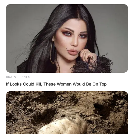
εμβολιασμού. Για να επιβεβαιώσετε το
ραντεβού πρέπει να στείλετε με τη σειρά σας
ένα SMS στο 13034 γράφοντας μόνο αυτόν
τον κωδικό. Τότε θα λάβετε νέο SMS που θα
γράφει ότι η διαδικασία ολοκληρώθηκε
επιτυχώς. Η προ-κράτηση ραντεβού πρέπει να
επιβεβαιωθεί μέσα σε 72 ώρες, αλλιώς παύει
να ισχύει.
BRAINBERRIES
Είμαι εγγεγραμμένος στην άυλη
If Looks Could Kill, These Women Would Be On Top
συνταγογράφηση και έλαβα SMS με ραντεβού
το οποίο δεν με εξυπηρετεί. Τι πρέπει να
κάνω;
Μπορείτε να αλλάξετε το ραντεβού που σας
προτείνεται είτε στο emvolio.gov.gr, είτε σε