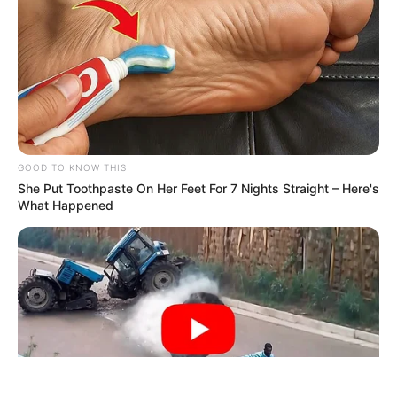
ΤΑΥΤΟΤΗΤΑ ΚΑΙ ΕΠΙΚΟΙΝΩΝΙΑ
ΟΡΟΙ ΧΡΗΣΗΣ
GOOD TO KNOW THIS
She Put Toothpaste On Her Feet For 7 Nights Straight – Here's
What Happened
© 2025 EVIANEWS του Γιώργου Κουτσελίνη