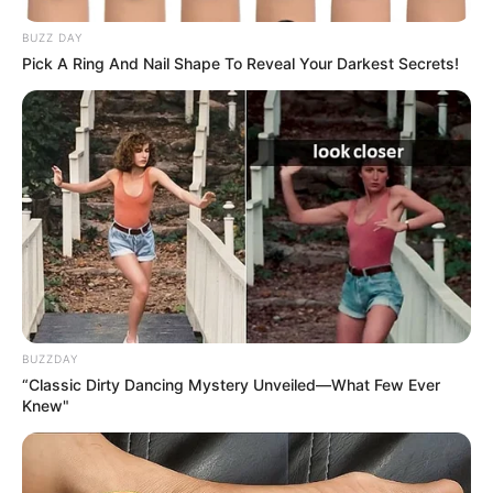
BUZZ DAY
Pick A Ring And Nail Shape To Reveal Your Darkest Secrets!
BUZZDAY
“Classic Dirty Dancing Mystery Unveiled—What Few Ever
Knew"