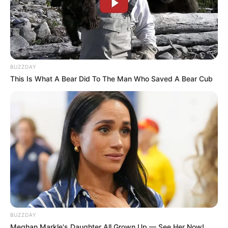
BUZZDAY
This Is What A Bear Did To The Man Who Saved A Bear Cub
BUZZDAY
Meghan Markle's Daughter All Grown Up — See Her Now!