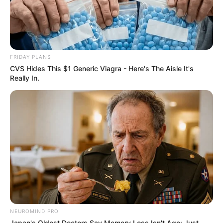
FRIDAY PLANS
CVS Hides This $1 Generic Viagra - Here's The Aisle It's
Really In.
NEUROMIND PRO
Japan's Oldest Doctors Say Memory Loss Isn't Age: Just