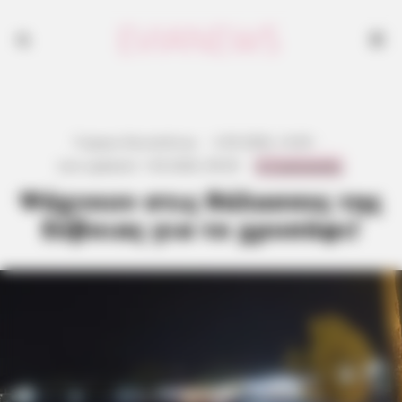
Γιώργος Κουτσελίνης
·
2.05.2026, 14:39
·
0 Comments
Last updated:
1.05.2026, 09:39
·
Ψάχνουν στις θάλασσες της
Εύβοιας για το χρυσάφι!