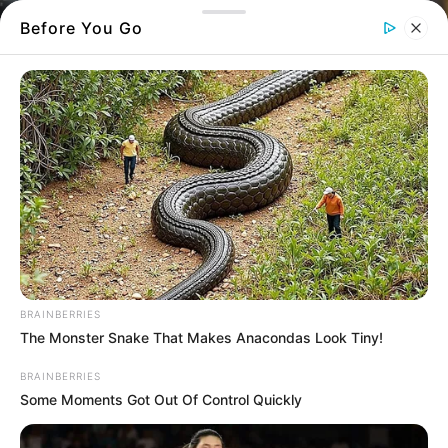
Before You Go
Το μοσχοπουλούν και μανιωδώς το
ψάχνουν στις θάλασσες της Εύβοιας
BRAINBERRIES
Είναι ένα
χρυσάφι
που αν το ψάξεις καλά το
The Monster Snake That Makes Anacondas Look Tiny!
βρίσκεις παντού. Είναι κάτι που κάνεις
BRAINBERRIES
πολλούς να το αναζητούν.
Some Moments Got Out Of Control Quickly
Το ψάχνουν στις
θάλασσες
και τα οικονομικά