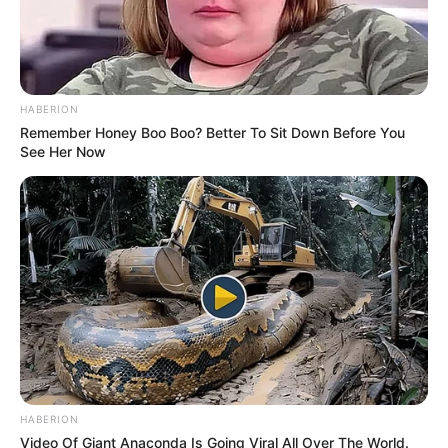
HABERION
Remember Honey Boo Boo? Better To Sit Down Before You
See Her Now
ΤΑΥΤΟΤΗΤΑ ΚΑΙ ΕΠΙΚΟΙΝΩΝΙΑ
ΟΡΟΙ ΧΡΗΣΗΣ
HABERION
© 2025 EVIANEWS του Γιώργου Κουτσελίνη
Video Of Giant Anaconda Is Going Viral All Over The World.