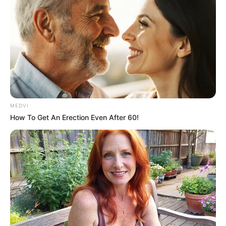
MEDVI
How To Get An Erection Even After 60!