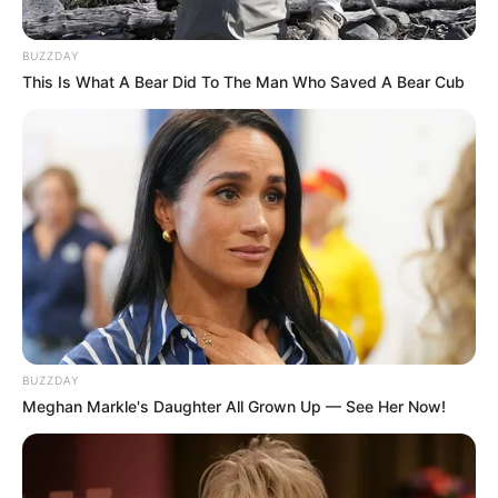
BUZZDAY
This Is What A Bear Did To The Man Who Saved A Bear Cub
BUZZDAY
Meghan Markle's Daughter All Grown Up — See Her Now!