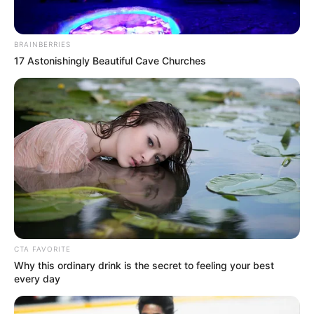
Περισσότερα νέα από την Εύβοια
BRAINBERRIES
Μερομήνια 2026 – 2027: Τι καιρό θα κάνει τις
17 Astonishingly Beautiful Cave Churches
επόμενες μέρες;
Κάθε πότε κληρώνει το τζόκερ, ποιες οι μέρες;
Πότε ανοίγουν οι εγγραφές για τα
Πανεπιστήμια 2026 – Ημερομηνίες για
πρωτοετείς
Ακολουθήστε το evianews.com στο
Google
News
CTA FAVORITE
ΤΑ ΠΙΟ ΔΗΜΟΦΙΛΗ
Why this ordinary drink is the secret to feeling your best
every day