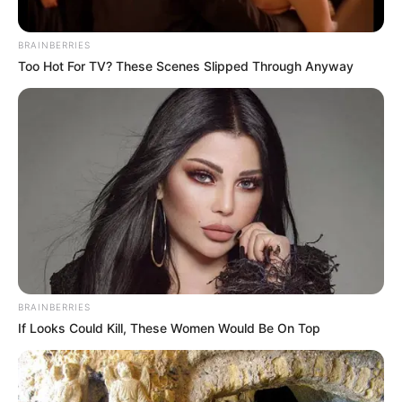
BRAINBERRIES
Too Hot For TV? These Scenes Slipped Through Anyway
BRAINBERRIES
If Looks Could Kill, These Women Would Be On Top