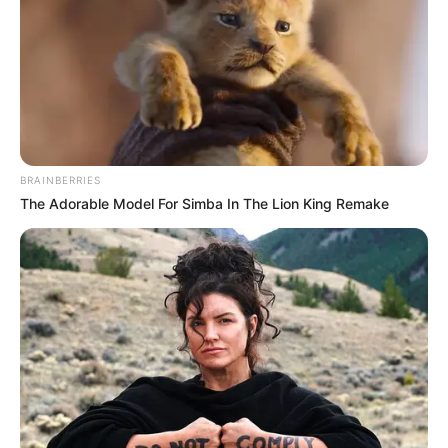
επόμενες μέρες;
Κάθε πότε κληρώνει το τζόκερ, ποιες οι μέρες;
Πότε ανοίγουν οι εγγραφές για τα
Πανεπιστήμια 2026 – Ημερομηνίες για
πρωτοετείς
BRAINBERRIES
The Adorable Model For Simba In The Lion King Remake
Ακολουθήστε το evianews.com στο
Google
News
ΤΑ ΠΙΟ ΔΗΜΟΦΙΛΗ