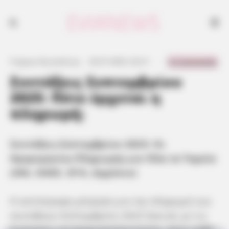
Συντάξεις Σεπτεμβρίου 2025: Οι Ημερομηνίες Πληρωμής για Όλα τα
Ταμεία (ΙΚΑ, ΟΑΕΕ, ΟΓΑ, Δημόσιο)
0 Comments
Γιώργος Κουτσελίνης
·
26.07.2025, 02:21
·
·
Συντάξεις Σεπτεμβρίου
2025: Πότε έρχεται η
πληρωμή;
Συντάξεις Σεπτεμβρίου 2025: Οι
Ημερομηνίες Πληρωμής για Όλα τα Ταμεία
(ΙΚΑ, ΟΑΕΕ, ΟΓΑ, Δημόσιο)
Η αντίστροφη μέτρηση για την πληρωμή των
συντάξεων Σεπτεμβρίου 2025 ξεκινά, με τις