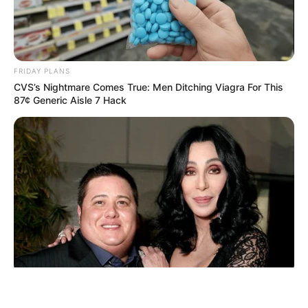
FRIDAY PLANS
CVS’s Nightmare Comes True: Men Ditching Viagra For This
87¢ Generic Aisle 7 Hack
ΤΑΥΤΟΤΗΤΑ ΚΑΙ ΕΠΙΚΟΙΝΩΝΙΑ
ΟΡΟΙ ΧΡΗΣΗΣ
© 2025 EVIANEWS του Γιώργου Κουτσελίνη
BUZZDAY
Remember Chaz Bono? You Better Sit Down Before You See