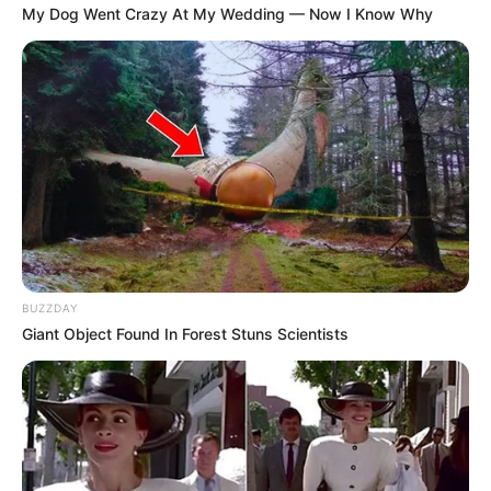
My Dog Went Crazy At My Wedding — Now I Know Why
TAGS
ΕΠΙΔΟΜΑ
ΠΟΤΕ
ΠΩΣ
BUZZDAY
Giant Object Found In Forest Stuns Scientists
ΤΑΥΤΟΤΗΤΑ ΚΑΙ ΕΠΙΚΟΙΝΩΝΙΑ
ΟΡΟΙ ΧΡΗΣΗΣ