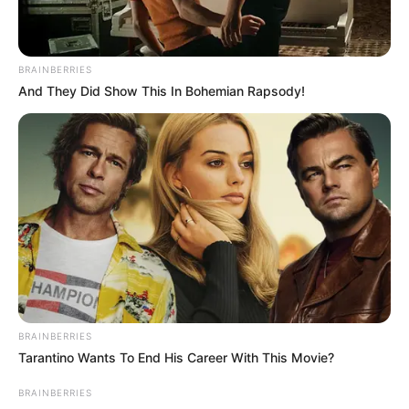
ΤΑ ΠΙΟ ΔΗΜΟΦΙΛΗ
BRAINBERRIES
And They Did Show This In Bohemian Rapsody!
BRAINBERRIES
Tarantino Wants To End His Career With This Movie?
BRAINBERRIES