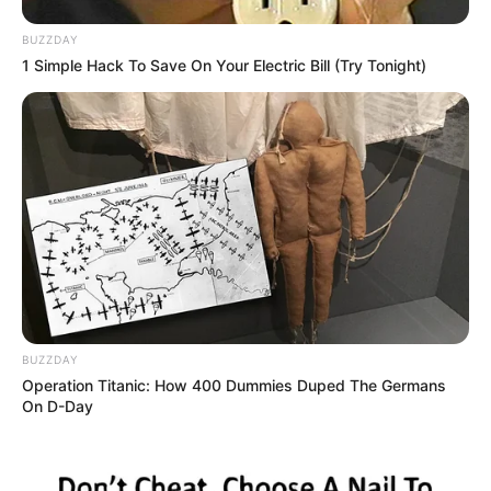
BUZZDAY
1 Simple Hack To Save On Your Electric Bill (Try Tonight)
BUZZDAY
Operation Titanic: How 400 Dummies Duped The Germans
On D-Day