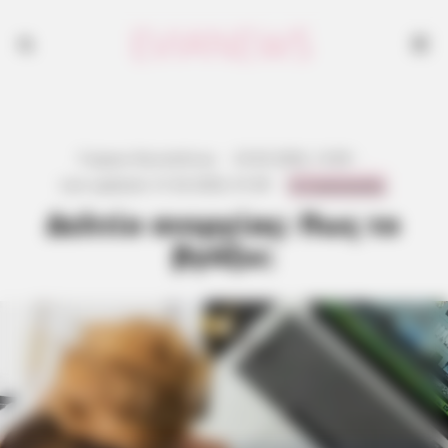
Γιώργος Κουτσελίνης
·
23.02.2026, 13:09
·
0 Comments
Last updated:
21.02.2026, 01:09
·
Δελτίο ανεργίας: Πως το
βγάζω;