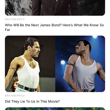
Πατήστε στον player για να ακούσετε ζωντανά
τον Γιώργο Κουτελίνη στον Πτήση 103,2 fm
BRAINBERRIES
Who Will Be the Next James Bond? Here's What We Know So
Far
BRAINBERRIES
Did They Lie To Us In This Movie?