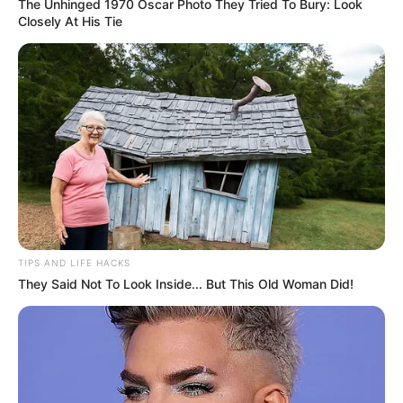
The Unhinged 1970 Oscar Photo They Tried To Bury: Look
Closely At His Tie
TIPS AND LIFE HACKS
They Said Not To Look Inside... But This Old Woman Did!