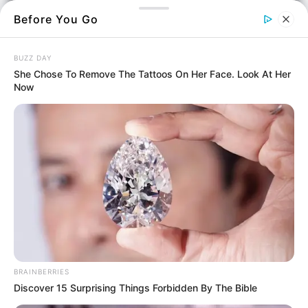
Before You Go
BUZZ DAY
She Chose To Remove The Tattoos On Her Face. Look At Her
Now
Πρόκειται για μια προειδοποίηση που μπορεί
να αποδειχθεί σωτήρια. Αφορά τον οδικό
άξονα Χαλκίδας – Βασιλικού, μια από τις πιο
πολυσύχναστες και, δυστυχώς, πιο διαβόητες
αρτηρίες του νησιού.
Για δεκαετίες ολόκληρες, αυτός ο δρόμος
παραμένει αμετάβλητος, μια παγίδα
ασφάλτου που αψηφά κάθε έννοια εξέλιξης
και ασφάλειας.
BRAINBERRIES
Discover 15 Surprising Things Forbidden By The Bible
Η χάραξη του είναι επικίνδυνη, στερείται