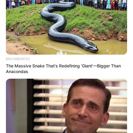
BRAINBERRIES
The Massive Snake That's Redefining 'Giant'—Bigger Than
Anacondas
TAGS