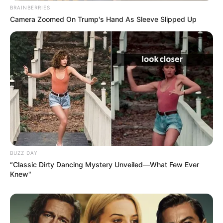
BRAINBERRIES
Camera Zoomed On Trump's Hand As Sleeve Slipped Up
BUZZ DAY
“Classic Dirty Dancing Mystery Unveiled—What Few Ever
Knew"