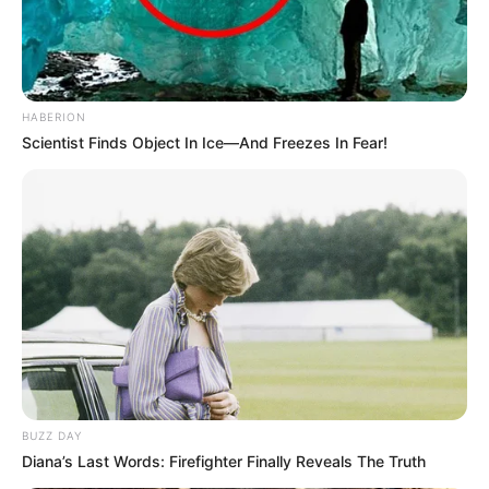
HABERION
Scientist Finds Object In Ice—And Freezes In Fear!
BUZZ DAY
Diana’s Last Words: Firefighter Finally Reveals The Truth