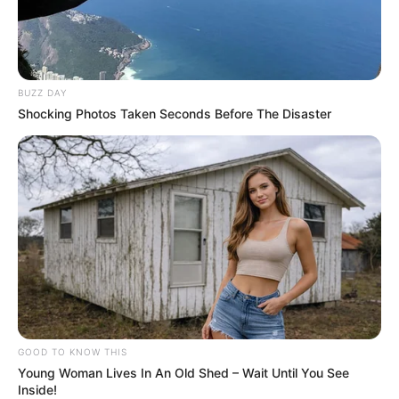
TAGS
ΕΥΒΟΙΑ
ΣΠΙΤΙ
BUZZ DAY
Shocking Photos Taken Seconds Before The Disaster
ΤΑΥΤΟΤΗΤΑ ΚΑΙ ΕΠΙΚΟΙΝΩΝΙΑ
ΟΡΟΙ ΧΡΗΣΗΣ
GOOD TO KNOW THIS
Young Woman Lives In An Old Shed – Wait Until You See
Inside!