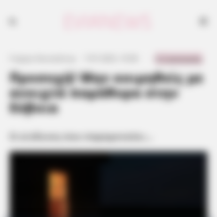
Προσοχή! Μην κοιμηθείς με ανοιχτά παράθυρα στην Εύβοια – Ο
κίνδυνος που παραμονεύει!
0 Comments
Γιώργος Κουτσελίνης
·
7.07.2025, 10:58
·
·
Προσοχή! Μην κοιμηθείς με
ανοιχτά παράθυρα στην
Εύβοια
Ο κίνδυνος που παραμονεύει…