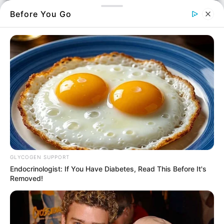
Before You Go
Καθώς η Εύβοια βιώνει όλο και πιο συχνούς
καύσωνες και οι θερμοκρασίες εκτοξεύονται,
το δίλημμα με τα παράθυρα είναι πιο
επίκαιρο από ποτέ. Πολλοί από εμάς
αναζητούμε απεγνωσμένα τη δροσιά, και η
πρώτη σκέψη είναι να ανοίξουμε τα παράθυρα
διάπλατα για να μπει ο αέρας. Κι όμως, οι
ειδικοί κρούουν τον κώδωνα του κινδύνου και
GLYCOGEN SUPPORT
προτείνουν κάτι εντελώς διαφορετικό!
Endocrinologist: If You Have Diabetes, Read This Before It's
Removed!
Σύμφωνα με νεότερα επιστημονικά δεδομένα
και δημοσιεύματα, το να κρατάς τα παράθυρα
κλειστά κατά τις ώρες της μέγιστης ζέστης