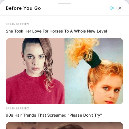
Before You Go
BRAINBERRIES
She Took Her Love For Horses To A Whole New Level
Αυτή η
παραλία
, στην Εύβοια, είναι η
απόδειξη ότι ο παράδεισος βρίσκεται δίπλα
μας και δεν απαιτεί πλοίο για να τον
προσεγγίσεις.
Μόλις δύο ώρες από την Αθήνα, κοντά στην
Κύμη, η διαδρομή με το αυτοκίνητο οδηγεί σε
BRAINBERRIES
90s Hair Trends That Screamed "Please Don't Try"
έναν καλά κρυμμένο θησαυρό.