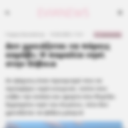
0 Comments
Γιώργος Κουτσελίνης
·
13.06.2025, 11:21
·
·
Δεν χρειάζεται να πάρεις
καράβι: Η παραλία νησί
στην Εύβοια
Αν ψάχνεις έναν προορισμό που να
προσφέρει νερά ονειρικά, τοπίο που
κόβει την ανάσα και ηρεμία που θυμίζει
ξεχασμένο νησί του Αιγαίου, τότε δεν
χρειάζεται να ψάξεις μακριά