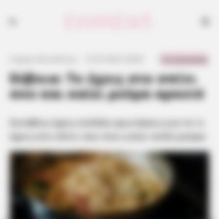
Συνήθως έχεις πολλές ερωτήσεις για το τι έχεις στο σπίτι σου που
καίει πολύ ρεύμα
0 Comments
Γιώργος Κουτσελίνης
·
12.07.2025, 04:00
·
·
Εύβοια: Το έχεις στο σπίτι
σου και καίει ρεύμα αρκετό
Συνήθως έχεις πολλές ερωτήσεις για το τι
έχεις στο σπίτι σου που καίει πολύ ρεύμα