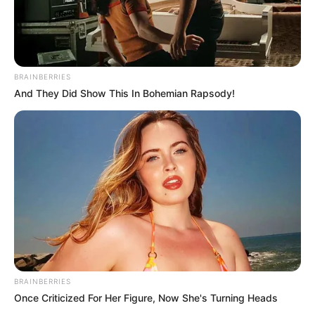
BRAINBERRIES
And They Did Show This In Bohemian Rapsody!
BRAINBERRIES
Once Criticized For Her Figure, Now She's Turning Heads