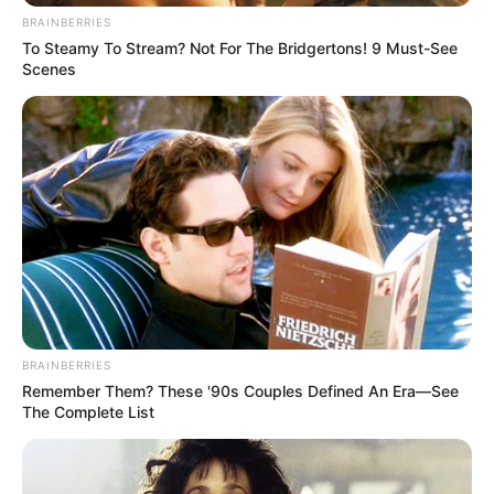
Περισσότερα νέα από την Εύβοια
BRAINBERRIES
To Steamy To Stream? Not For The Bridgertons! 9 Must-See
Scenes
Μερομήνια 2026 – 2027: Τι καιρό θα κάνει τις
επόμενες μέρες;
Κάθε πότε κληρώνει το τζόκερ, ποιες οι μέρες;
Πότε ανοίγουν οι εγγραφές για τα
Πανεπιστήμια 2026 – Ημερομηνίες για
πρωτοετείς
Ακολουθήστε το evianews.com στο
Google
News
BRAINBERRIES
Remember Them? These '90s Couples Defined An Era—See
ΤΑ ΠΙΟ ΔΗΜΟΦΙΛΗ
The Complete List