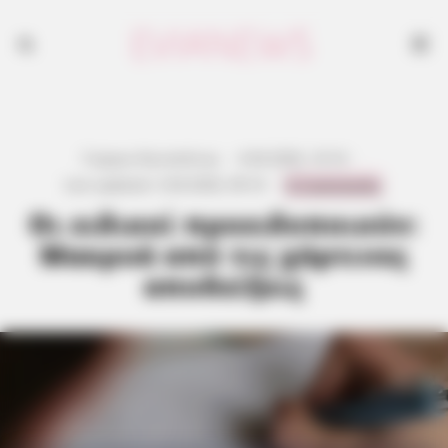
Γιώργος Κουτσελίνης
·
4.04.2026, 16:16
·
0 Comments
Last updated:
3.04.2026, 09:16
·
Οι ειδικοί προειδοποιούν:
Μακρυά από τις χάρτινες
αποδείξεις