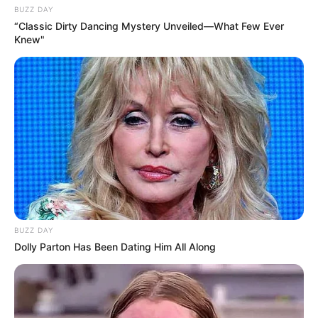
BUZZ DAY
“Classic Dirty Dancing Mystery Unveiled—What Few Ever
Knew"
BUZZ DAY
Dolly Parton Has Been Dating Him All Along