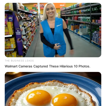
Οι 7 λύκοι στην Εύβοια έκαναν ένα βήμα
μπροστά. Όλοι μαζί όπως βλέπετε και στην
παρακάτω φωτογραφία.
Περισσότερα νέα από την Εύβοια
Η δίδυμη παραλία-έκπληξη της Εύβοιας: Μια
λωρίδα άμμου με θάλασσα και στις δύο
THE BUSINESS LEADS
πλευρές, 90 λεπτά από Χαλκίδα
Walmart Cameras Captured These Hilarious 10 Photos.
90 λεπτά από Χαλκίδα και νομίζεις ότι είσαι
Μαλδίβες – Αυτή είναι η δίδυμη παραλία της
Αγίας Άννας
Κύμη Εύβοιας: Παράτησε την πόλη,
μετακόμισε σε χωριό και έκανε το όνειρό της