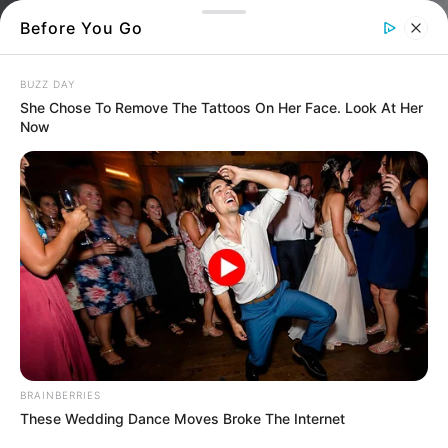
Before You Go
BUZZ DAY
She Chose To Remove The Tattoos On Her Face. Look At Her
Now
Αγρίμια στην Εύβοια
Δεν είναι για καρδιακούς αυτό που
αντίκρισε κάτοικος στην Εύβοια όταν είδε
7 αγρίμια να τον κοιτούν
Τρόμαξε για τα καλά με αυτό που αντίκρισε σε
BRAINBERRIES
περιοχή στην
Εύβοια
και είμαστε σίγουροι
These Wedding Dance Moves Broke The Internet
ότι αν κάποιος είναι καρδιακός δεν θα άντεχε