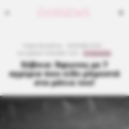
Γιώργος Κουτσελίνης
·
20.04.2026, 22:23
·
0 Comments
Last updated:
19.04.2026, 14:24
·
Εύβοια: Άφωνος με 7
αγρίμια που είδε μπροστά
στα μάτια του!