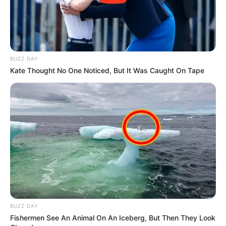
BUZZ DAY
Kate Thought No One Noticed, But It Was Caught On Tape
BUZZ DAY
Fishermen See An Animal On An Iceberg, But Then They Look