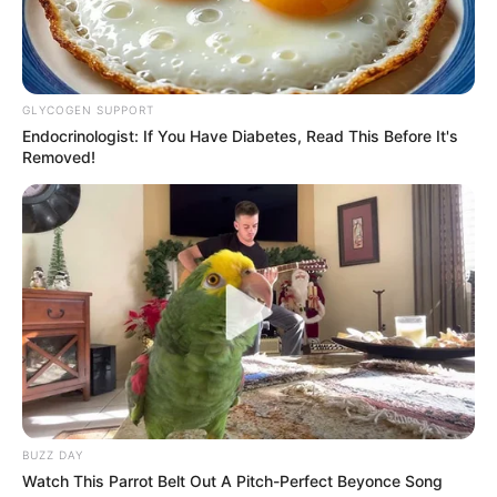
πραγματικότητα
Ακολουθήστε το evianews.com στο
Google
News
GLYCOGEN SUPPORT
Endocrinologist: If You Have Diabetes, Read This Before It's
ΤΑ ΠΙΟ ΔΗΜΟΦΙΛΗ
Removed!
BUZZ DAY
Watch This Parrot Belt Out A Pitch-Perfect Beyonce Song