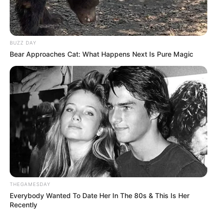
BUZZ DAY
Bear Approaches Cat: What Happens Next Is Pure Magic
THEGAMESDAY
Everybody Wanted To Date Her In The 80s & This Is Her
Recently