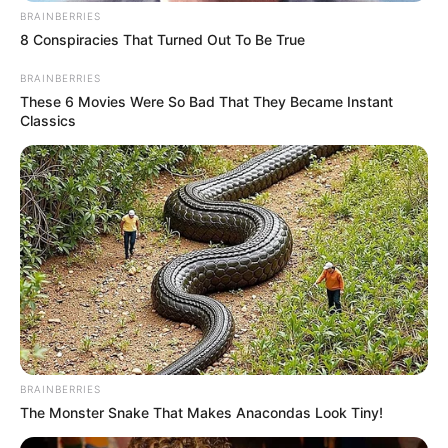
BRAINBERRIES
Περισσότερα νέα από την Εύβοια
8 Conspiracies That Turned Out To Be True
BRAINBERRIES
Πότε μπαίνει το επίδομα αδείας 2026;
These 6 Movies Were So Bad That They Became Instant
Classics
Πότε έχει απαγορευτικό απόπλου;
Κάθε πότε μπαίνει το επίδομα ανεργίας το
2026;
Ακολουθήστε το evianews.com στο
Google
News
ΤΑ ΠΙΟ ΔΗΜΟΦΙΛΗ
BRAINBERRIES
The Monster Snake That Makes Anacondas Look Tiny!