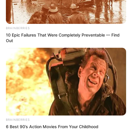
BRAINBERRIES
10 Epic Failures That Were Completely Preventable — Find
Out
BRAINBERRIES
6 Best 90’s Action Movies From Your Childhood