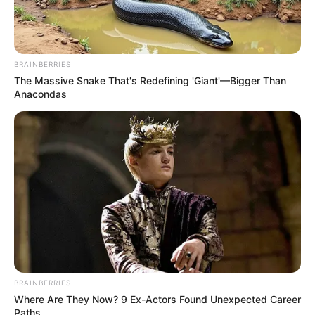
BRAINBERRIES
The Massive Snake That's Redefining 'Giant'—Bigger Than
Anacondas
BRAINBERRIES
Where Are They Now? 9 Ex-Actors Found Unexpected Career
Paths