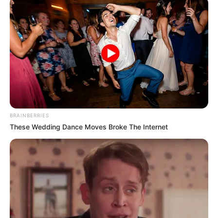
Περισσότερα νέα από την Εύβοια
Κάθε πότε κληρώνει το τζόκερ, ποιες οι μέρες;
Μερομήνια 2026 – 2027: Τι καιρό θα κάνει;
Πότε ανοίγουν οι εγγραφές για τα
Πανεπιστήμια 2026 – Ημερομηνίες για
BRAINBERRIES
πρωτοετείς
These Wedding Dance Moves Broke The Internet
Ακολουθήστε το evianews.com στο
Google
News
ΤΑ ΠΙΟ ΔΗΜΟΦΙΛΗ