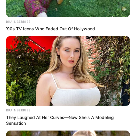
BRAINBERRIES
’90s TV Icons Who Faded Out Of Hollywood
BRAINBERRIES
They Laughed At Her Curves—Now She's A Modeling
Sensation