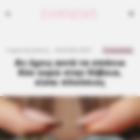
0 Comments
Γιώργος Κουτσελίνης
·
26.03.2026, 09:07
·
·
Αν έχεις αυτά τα σπάνια
δύο ευρώ στην Εύβοια,
είσαι πλούσιος