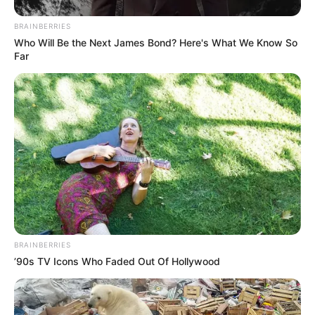
BRAINBERRIES
Who Will Be the Next James Bond? Here's What We Know So
Far
BRAINBERRIES
’90s TV Icons Who Faded Out Of Hollywood