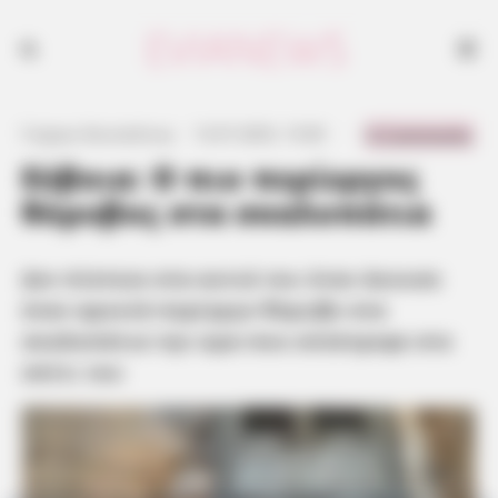
Δεν πίστευε στα αυτιά του όταν άκουσε έναν αρκετά περίεργο θόρυβο
στα σκαλοπάτια την ώρα που επέστρεφε στο σπίτι του
0 Comments
Γιώργος Κουτσελίνης
·
13.07.2025, 15:00
·
·
Εύβοια: Ο πιο περίεργος
θόρυβος στα σκαλοπάτια
Δεν πίστευε στα αυτιά του όταν άκουσε
έναν αρκετά περίεργο θόρυβο στα
σκαλοπάτια την ώρα που επέστρεφε στο
σπίτι του