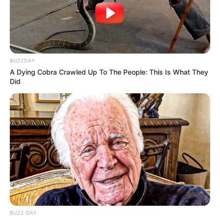
BUZZDAY
A Dying Cobra Crawled Up To The People: This Is What They
Did
ΤΑΥΤΟΤΗΤΑ ΚΑΙ ΕΠΙΚΟΙΝΩΝΙΑ
ΟΡΟΙ ΧΡΗΣΗΣ
© 2025 EVIANEWS του Γιώργου Κουτσελίνη
BUZZ DAY