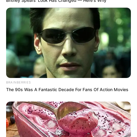
Britney Spears' Look Has Changed — Here's Why
BRAINBERRIES
The 90s Was A Fantastic Decade For Fans Of Action Movies