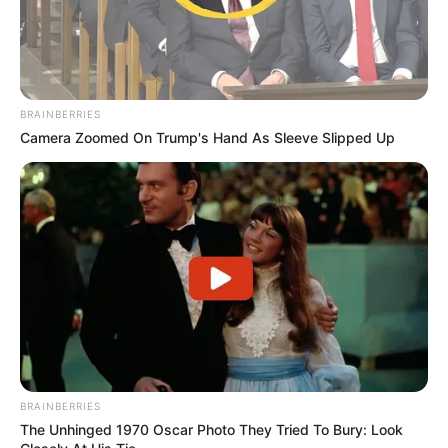
BRAINBERRIES
Camera Zoomed On Trump's Hand As Sleeve Slipped Up
BRAINBERRIES
The Unhinged 1970 Oscar Photo They Tried To Bury: Look