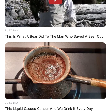
BUZZ DAY
This Is What A Bear Did To The Man Who Saved A Bear Cub
TAGS
ΕΥΒΟΙΑ
ΣΥΣΚΕΥΗ
ΦΩΤΙΑ ΕΥΒΟΙΑ ΤΩΡΑ
BUZZ DAY
This Liquid Causes Cancer And We Drink It Every Day