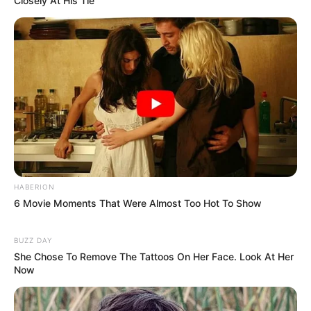
Closely At His Tie
HABERION
6 Movie Moments That Were Almost Too Hot To Show
BUZZ DAY
She Chose To Remove The Tattoos On Her Face. Look At Her
Now