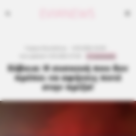
Γιώργος Κουτσελίνης
·
6.05.2026, 02:28
·
0 Comments
Last updated:
5.05.2026, 07:28
·
Εύβοια: Η συσκευή που δεν
πρέπει να αφήνεις ποτέ
στην πρίζα!