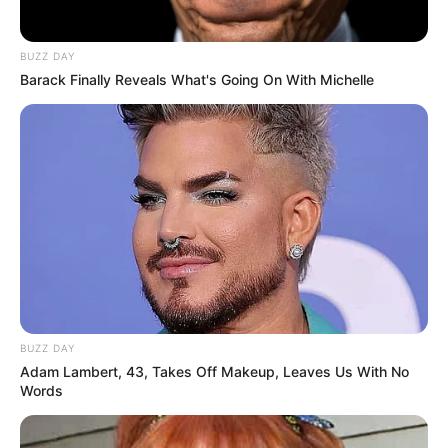
Πανεπιστήμια 2026 – Ημερομηνίες για
πρωτοετείς
BUZZ DAY
Barack Finally Reveals What's Going On With Michelle
Ακολουθήστε το evianews.com στο
Google
News
ΤΑ ΠΙΟ ΔΗΜΟΦΙΛΗ
BUZZ DAY
Adam Lambert, 43, Takes Off Makeup, Leaves Us With No
Words