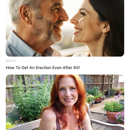
MEDVI
How To Get An Erection Even After 60!