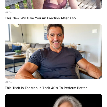
MEDVI
This New Will Give You An Erection After +45
MEDVI
This Trick Is For Men In Their 40's To Perform Better