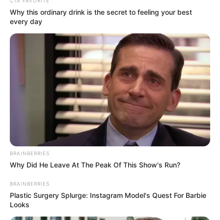
Συγκεκριμένα, το συγκεκριμένο σήμα
CTA FAVORITE
Why this ordinary drink is the secret to feeling your best
σημαίνει «Απαγορεύεται η κυκλοφορία
every day
οχημάτων και προς τις δύο κατευθύνσεις».
Με απλά λόγια, κανένα όχημα δεν επιτρέπεται
να περάσει από το συγκεκριμένο σημείο.
Περισσότερα νέα από την Εύβοια
Η ομορφότερη παραλία στην Εύβοια που δεν
στην έχουν πει
BRAINBERRIES
Πότε μπαίνει το επίδομα αδείας 2026;
Why Did He Leave At The Peak Of This Show's Run?
Πότε έχει απαγορευτικό απόπλου;
BRAINBERRIES
Plastic Surgery Splurge: Instagram Model's Quest For Barbie
Looks
Ακολουθήστε το evianews.com στο
Google