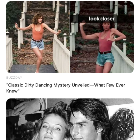
BUZZDAY
“Classic Dirty Dancing Mystery Unveiled—What Few Ever
Knew"