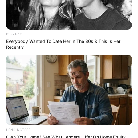
BUZZDAY
Everybody Wanted To Date Her In The 80s & This Is Her
Recently
LENDINGTREE
Own Your Home? See What Lenders Offer On Home Equity