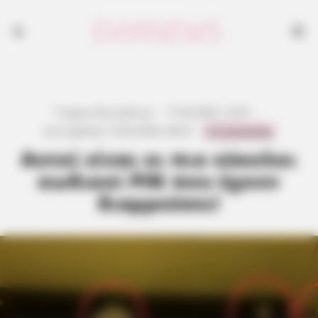
Γιώργος Κουτσελίνης
·
17.04.2026, 14:33
·
0 Comments
Last updated:
16.04.2026, 08:33
·
Αυτοί είναι οι πιο εύκολοι
κωδικοί PIN που έχουν
διαρρεύσει!