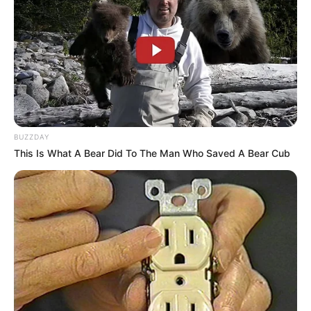
BUZZDAY
This Is What A Bear Did To The Man Who Saved A Bear Cub