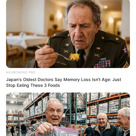
Οι περισσότεροι άνθρωποι επιλέγουν απλούς
και εύκολα αναγνωρίσιμους
κωδικούς PIN
,
όπως «1234» ή την ημερομηνία γέννησης
τους, προκειμένου να μην τους ξεχνούν.
Ωστόσο, αυτοί οι κωδικοί είναι και οι πρώτοι
που δοκιμάζουν οι χάκερ, καθώς μπορούν να
τους μαντέψουν μέσα σε λίγα δευτερόλεπτα
χρησιμοποιώντας αυτοματοποιημένα
NEUROMIND PRO
εργαλεία.
Japan's Oldest Doctors Say Memory Loss Isn't Age: Just
Stop Eating These 3 Foods
Έτσι, ένας ανεπαρκής κωδικός πρόσβασης
μπορεί να οδηγήσει σε υποκλοπή
προσωπικών δεδομένων, οικονομικές
απώλειες ή ακόμα και πλήρη παραβίαση των
λογαριασμών μας.