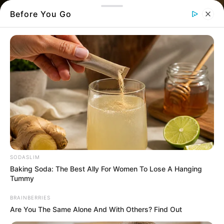
Before You Go
ΑΤΜ
Υπάρχουν εύκολοι κωδικοί PIN που έχουν
διαρρεύσει – Ο δικός σας είναι στη λίστα;
SODASLIM
Baking Soda: The Best Ally For Women To Lose A Hanging
Θα πρέπει να επιλέξετε έναν πιο δύσκολο
Tummy
κωδικό σε περίπτωση που κάνετε ανάληψη
BRAINBERRIES
από τα ΑΤΜ στην
Εύβοια
.
Are You The Same Alone And With Others? Find Out