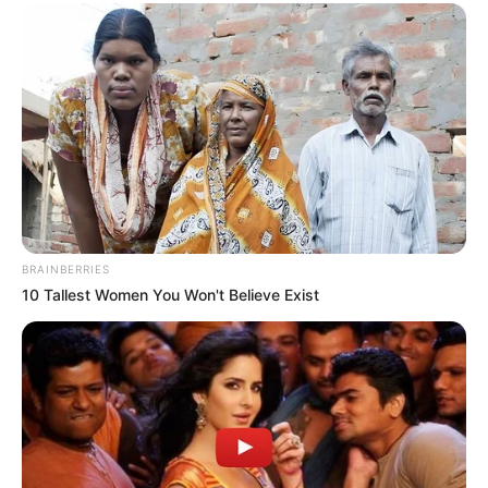
TAGS
ΕΥΒΟΙΑ
BRAINBERRIES
10 Tallest Women You Won't Believe Exist
ΤΑΥΤΟΤΗΤΑ ΚΑΙ ΕΠΙΚΟΙΝΩΝΙΑ
ΟΡΟΙ ΧΡΗΣΗΣ