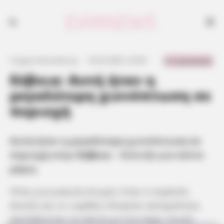
Αυτή ήταν η μεγαλύτερη χιονόπτωση σε περιοχή στην Εύβοια - Χιόνιζε
για πέντε μέρες
0 Comments
Γιώργος Κουτσελίνης
·
16.02.2025, 22:49
·
·
Εύβοια: Αυτή ήταν η
μεγαλύτερη χιονόπτωση σε
περιοχή
Αυτή ήταν η μεγαλύτερη χιονόπτωση σε
περιοχή στην
Εύβοια
– Χιόνιζε για πέντε
μέρες
Ήταν μια μαγική στιγμή, όταν ο ουρανός
άνοιξε και οι νιφάδες έπεφταν ασταμάτητα,
σκεπάζοντας τα πάντα με ένα παχύ, λευκό