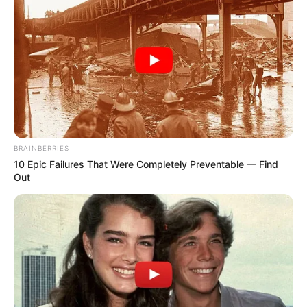
BRAINBERRIES
10 Epic Failures That Were Completely Preventable — Find
Out