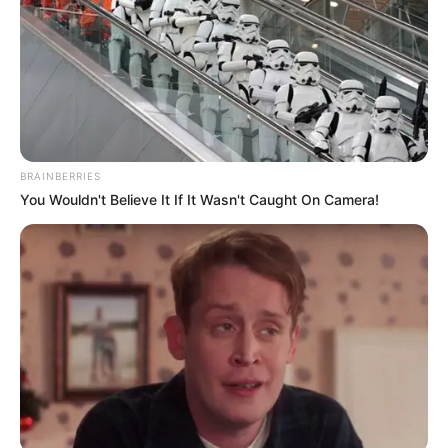
είχαν εξαφανιστεί, τα αυτοκίνητα δεν
διακρίνονταν καν. Το μόνο που έβλεπαν ήταν
μικρά εξογκώματα πρόδιδαν πως κάποτε
υπήρχαν εκεί τα οχήματα.
Τα παράθυρα καλύφθηκαν, οι πόρτες
δυσκολεύονταν να ανοίξουν, και η ζωή για
BRAINBERRIES
λίγο σταμάτησε.
You Wouldn't Believe It If It Wasn't Caught On Camera!
Ήταν μια παγωμένη ατμόσφαιρα σε ένα τοπίο
που έμοιαζε περισσότερο με κάρτ ποστάλ
παρά με πραγματικότητα.
Ήταν όμορφο, επιβλητικό, αλλά και σχεδόν
τρομακτικό, μια υπενθύμιση ότι η φύση έχει
τη δύναμη να μας αφήσει άφωνους… και
αποκλεισμένους!