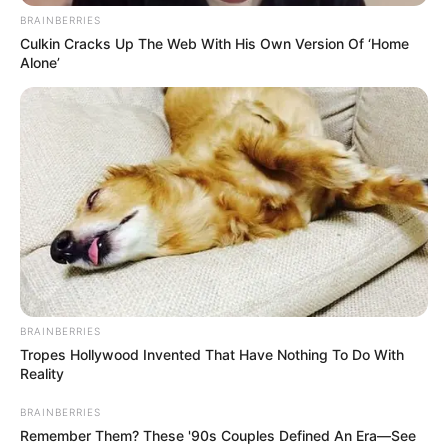
BRAINBERRIES
Culkin Cracks Up The Web With His Own Version Of ‘Home
Η Κύμη τον χειμώνα του 2017
Alone’
Περισσότερα νέα από την Εύβοια
Κάθε πότε κληρώνει το τζόκερ, ποιες οι μέρες;
Μερομήνια 2026 – 2027: Τι καιρό θα κάνει;
Πότε ανοίγουν οι εγγραφές για τα
Πανεπιστήμια 2026 – Ημερομηνίες για
πρωτοετείς
BRAINBERRIES
Ακολουθήστε το evianews.com στο
Google
Tropes Hollywood Invented That Have Nothing To Do With
Reality
News
BRAINBERRIES
ΤΑ ΠΙΟ ΔΗΜΟΦΙΛΗ
Remember Them? These '90s Couples Defined An Era—See