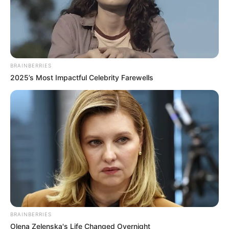
ΕΥΒΟΙΑ
ΧΙΟΝΙΑ
BRAINBERRIES
2025’s Most Impactful Celebrity Farewells
ΤΑΥΤΟΤΗΤΑ ΚΑΙ ΕΠΙΚΟΙΝΩΝΙΑ
ΟΡΟΙ ΧΡΗΣΗΣ
BRAINBERRIES
Olena Zelenska's Life Changed Overnight