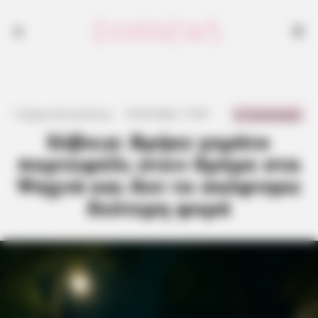
0 Comments
Γιώργος Κουτσελίνης
·
10.04.2026, 17:59
·
·
Εύβοια: Βρήκε γεμάτο
πορτοφόλι στον δρόμο στα
Ψαχνά και δεν το σκέφτηκε
δεύτερη φορά