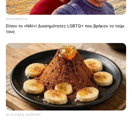
RADARMEDIA
Είπαν το «ΝΑΙ»! Διασημότητες LGBTQ+ που βρήκαν το ταίρι
τους
ΤΑΥΤΟΤΗΤΑ ΚΑΙ ΕΠΙΚΟΙΝΩΝΙΑ
ΟΡΟΙ ΧΡΗΣΗΣ
© 2025 EVIANEWS του Γιώργου Κουτσελίνη
GLYCOGEN SUPPORT
Columbus Adults Are Fixing High Blood Sugar Spikes At
Home (Recipe)