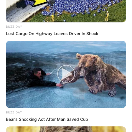
BUZZ DAY
Lost Cargo On Highway Leaves Driver In Shock
BUZZ DAY
Bear’s Shocking Act After Man Saved Cub