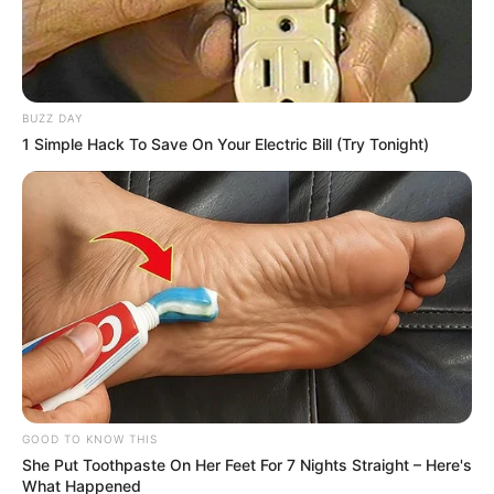
BUZZ DAY
1 Simple Hack To Save On Your Electric Bill (Try Tonight)
GOOD TO KNOW THIS
She Put Toothpaste On Her Feet For 7 Nights Straight – Here's
What Happened