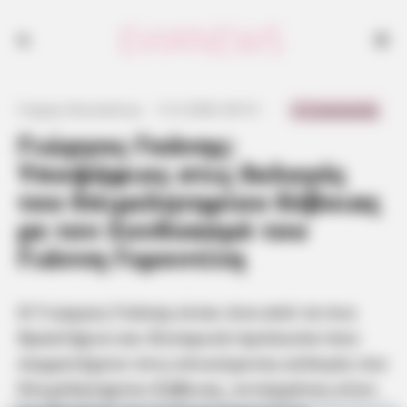
0 Comments
Γιώργος Κουτσελίνης
·
5.12.2024, 00:15
·
·
Γιώργος Γκάνης:
Υποψήφιος στις Εκλογές
του Επιμελητηρίου Εύβοιας
με τον Συνδυασμό του
Γιάννη Γεροντίτη
Ο Γιώργος Γκάνης είναι ένα από τα πιο
δραστήρια και δυναμικά πρόσωπα που
συμμετέχουν στις επικείμενες εκλογές του
Επιμελητηρίου Εύβοιας, ενταγμένος στον