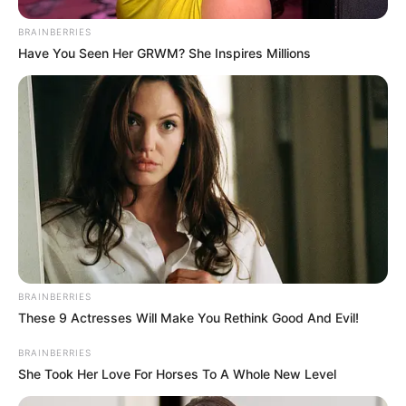
BRAINBERRIES
Κάθε πότε κληρώνει το Τζόκερ το 2026:
Have You Seen Her GRWM? She Inspires Millions
Ημέρες και ώρα
Συντάξεις Οκτωβρίου 2026: Πότε θα γίνει η
πληρωμή;
Συντάξεις Σεπτεμβρίου 2026 πληρωμή
Ακολουθήστε το evianews.com στο
Google
News
ΤΑ ΠΙΟ ΔΗΜΟΦΙΛΗ
BRAINBERRIES
These 9 Actresses Will Make You Rethink Good And Evil!
BRAINBERRIES
She Took Her Love For Horses To A Whole New Level