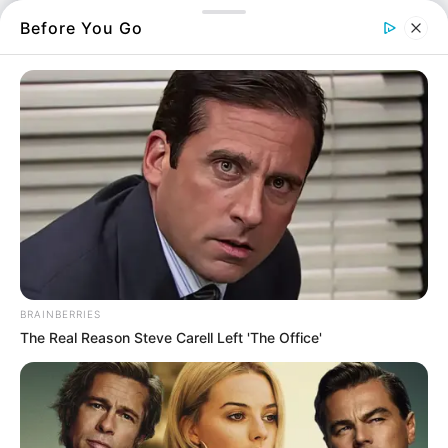
συνδυασμό του Γιάννη Γεροντίτη.
Before You Go
Με βαθιά γνώση των τοπικών αναγκών και
εμπειρία στον επιχειρηματικό τομέα, ο
Γκάνης φιλοδοξεί να φέρει μια νέα πνοή στον
επιχειρηματικό κόσμο της περιοχής.
Ποιος είναι ο Γιώργος Γκάνης;
Ο Γιώργος Γκάνης είναι ένας καταξιωμένος
λογιστής με πολυετή εμπειρία στον κλάδο της
επιχειρηματικότητας και της ανάπτυξης.
BRAINBERRIES
Γνωστός για την προσήλωσή του στην
The Real Reason Steve Carell Left 'The Office'
ποιότητα, την καινοτομία και τη συνεργασία,
έχει συμβάλει ενεργά στη βελτίωση της
τοπικής οικονομίας μέσα από την εμπλοκή
του σε πρωτοβουλίες που αφορούν την