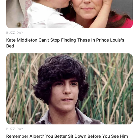
BUZZ DAY
Kate Middleton Can't Stop Finding These In Prince Louis's
Bed
BUZZ DAY
Remember Albert? You Better Sit Down Before You See Him