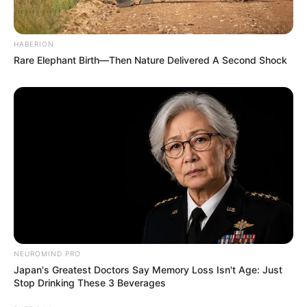
HABERION
Rare Elephant Birth—Then Nature Delivered A Second Shock
NEUROMIND PRO
Japan's Greatest Doctors Say Memory Loss Isn't Age: Just
Stop Drinking These 3 Beverages