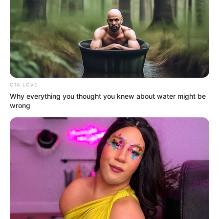
αποτελεσματικό Επιμελητήριο.
Με έμφαση στη διαφάνεια, τη συνεργασία και
την εξωστρέφεια, ο Γκάνης υπόσχεται να
εργαστεί ακούραστα για να δικαιώσει την
εμπιστοσύνη που θα του δείξουν οι
CTA LOVE
συνάδελφοί του.
Why everything you thought you knew about water might be
wrong
Οι εκλογές του Επιμελητηρίου Εύβοιας
αποτελούν μια κρίσιμη ευκαιρία για να
διαμορφωθεί ένα καλύτερο μέλλον για την
επιχειρηματική κοινότητα. Η υποψηφιότητα
του Γιώργου Γκάνη δίνει ελπίδα για μια
δυναμική και παραγωγική πορεία.
Περισσότερα νέα από την Εύβοια