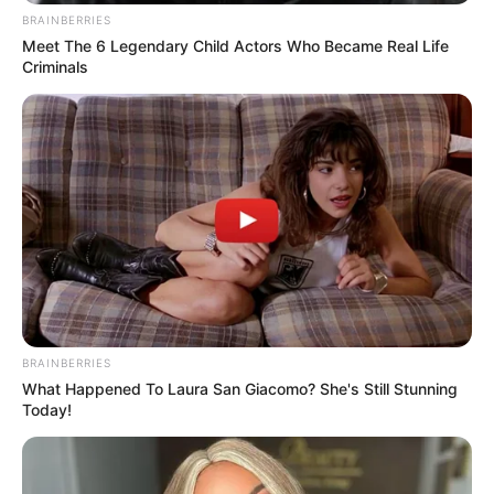
BRAINBERRIES
Meet The 6 Legendary Child Actors Who Became Real Life
Περισσότερα νέα από την Εύβοια
Criminals
Κάθε πότε κληρώνει το Τζόκερ το 2026:
Ημέρες και ώρα
Συντάξεις Οκτωβρίου 2026: Πότε θα γίνει η
πληρωμή;
Συντάξεις Σεπτεμβρίου 2026 πληρωμή
Ακολουθήστε το evianews.com στο
Google
News
BRAINBERRIES
What Happened To Laura San Giacomo? She's Still Stunning
ΤΑ ΠΙΟ ΔΗΜΟΦΙΛΗ
Today!