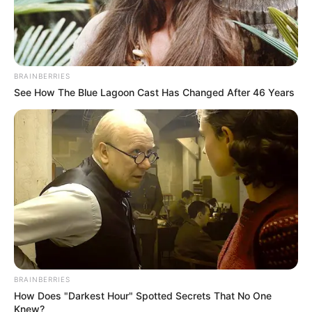
BRAINBERRIES
See How The Blue Lagoon Cast Has Changed After 46 Years
BRAINBERRIES
How Does "Darkest Hour" Spotted Secrets That No One
Knew?