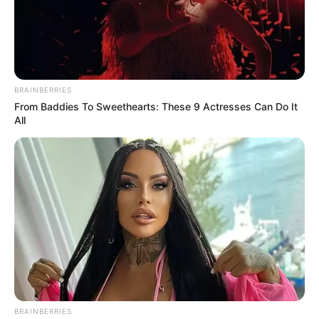
BRAINBERRIES
From Baddies To Sweethearts: These 9 Actresses Can Do It
All
BRAINBERRIES