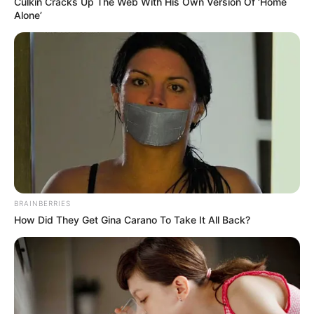
Culkin Cracks Up The Web With His Own Version Of ‘Home
Alone’
BRAINBERRIES
How Did They Get Gina Carano To Take It All Back?