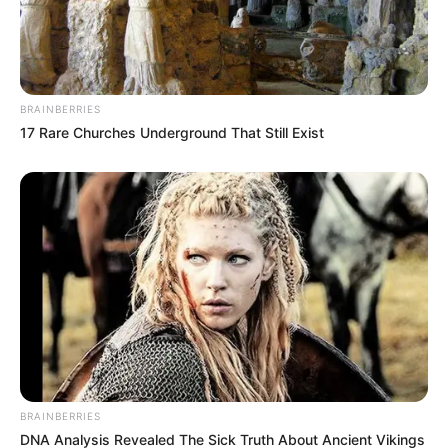
BRAINBERRIES
17 Rare Churches Underground That Still Exist
ΤΑΥΤΟΤΗΤΑ ΚΑΙ ΕΠΙΚΟΙΝΩΝΙΑ
ΟΡΟΙ ΧΡΗΣΗΣ
© 2025 EVIANEWS του Γιώργου Κουτσελίνη
BRAINBERRIES
DNA Analysis Revealed The Sick Truth About Ancient Vikings