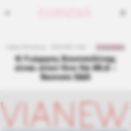
0 Comments
Γιώργος Κουτσελίνης
·
30.05.2025, 10:40
·
·
Ο Γιώργος Κουτσελίνης
είναι στον live fm 89,6 –
Άκουσε ΕΔΩ