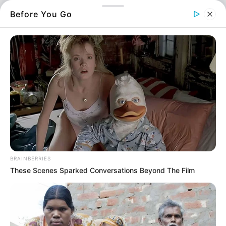
Εύβοια: Νέα και Ειδήσεις - Logo
Before You Go
Ο Γιώργος Κουτσελίνης είναι στον live fm
89,6
BRAINBERRIES
These Scenes Sparked Conversations Beyond The Film