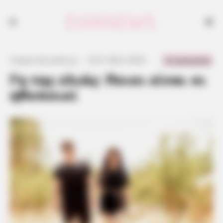
0 Comments
Γιώργος Κουτσελίνης
·
16.01.2022, 00:00
·
·
Γη της ελιάς: Ποιοι είναι οι
ηθοποιοί