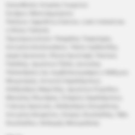
Σκηνοθεσία: Αντρέας Γεωργίου
Σενάριο: Βάνα Δημητρίου
Παίζουν: Αφροδίτη Λιάντου, Liam Ireland και
ο Νίκος Γαλανός
Πρωταγωνιστούν: Πασχάλης Τσαρούχας,
Αντιγόνη Κουλουκάκου, Τάσος Ιορδανίδης,
Δώρα Χρυσικού, Έλενα Χριστοφή, Πανίκος
Πηλάλης, Ιφιγένεια Τζόλα, Διονύσης
Παπανδρέου και συμβολαιογράφος ο Μάξιμος
Μουμούρης, Αντωνία Χαραλάμπους,
Αλέξανδρος Μαρτίδης, Ιφιγένεια Πιερίδου,
Μανώλης Κλωνάρης, Στέφανη Χαραλάμπους,
Γιάννης Κρητικός, Αλέξανδρος Σκουρλέτης,
Αντιγόνη Νεοφύτου, Σπύρος Νικολαΐδης, Ήβη
Νικολαΐδου, Θοδωρής Μπουρδέκας