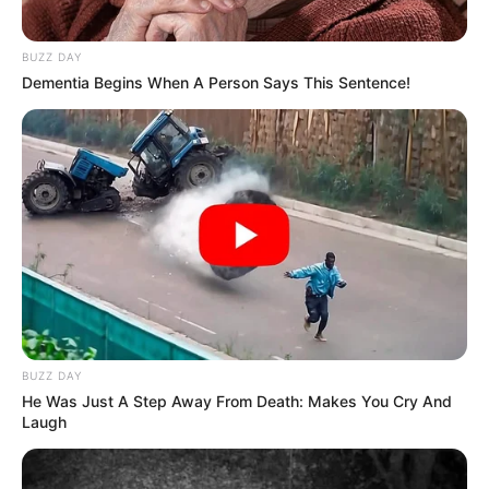
BUZZ DAY
Dementia Begins When A Person Says This Sentence!
© 2025 EVIANEWS του Γιώργου Κουτσελίνη
BUZZ DAY
He Was Just A Step Away From Death: Makes You Cry And
Laugh