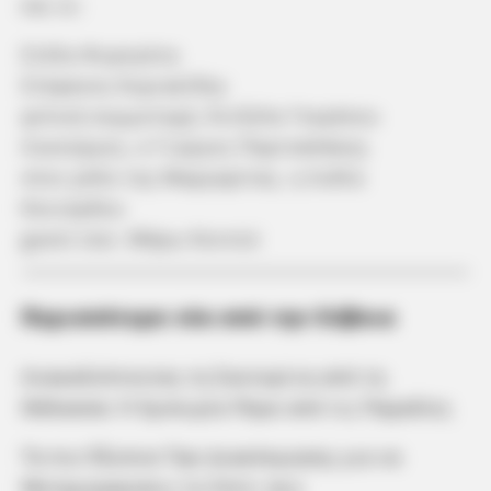
και οι:
Στέλα Φυρογένη
Στέφανος Κυριακίδης
φιλική συμμετοχή, Άντζελα Γκερέκου
Λυκούργος, ο Γιώργος Παρτσαλάκης
στον ρόλο της Μαργαρίτας, η Λυδία
Κονιόρδου
guest star, Μάρω Κοντού
Περισσότερα νέα από την Εύβοια
Ανακαλύπτοντας τη Σαντορίνη από τη
Θάλασσα: Η Εμπειρία Πέρα από τις Παραλίες
Τα πιο Έξυπνα Tips Διακόσμησης για να
Μεταμορφώσεις το Σπίτι σου