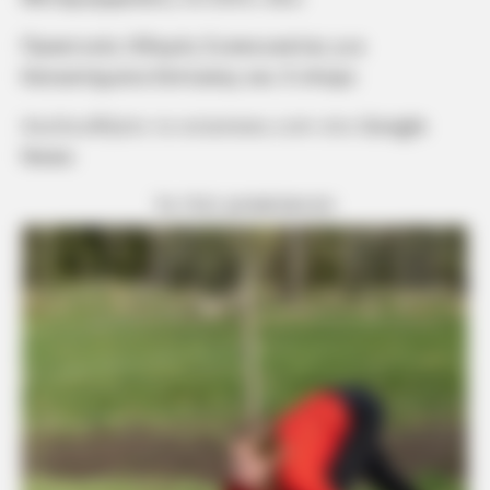
Πρακτικός Οδηγός Συσκευασίας για
Καταστήματα Εστίασης και E-shops
Ακολουθήστε το evianews.com στο
Google
News
ΤΑ ΠΙΟ ΔΗΜΟΦΙΛΗ