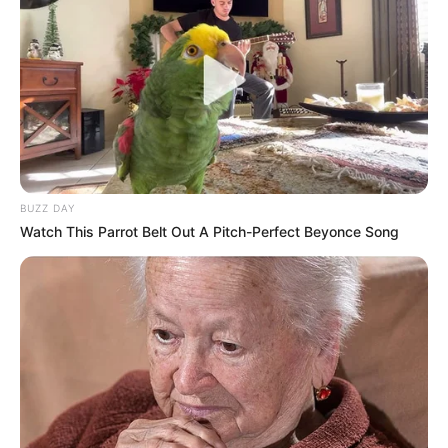
BUZZ DAY
Watch This Parrot Belt Out A Pitch-Perfect Beyonce Song
ΤΑΥΤΟΤΗΤΑ ΚΑΙ ΕΠΙΚΟΙΝΩΝΙΑ
ΟΡΟΙ ΧΡΗΣΗΣ