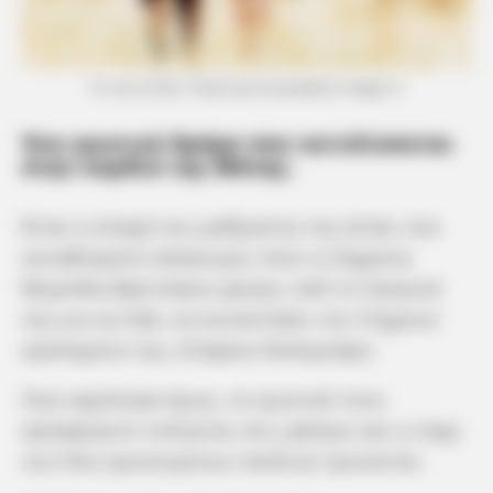
Γη της ελιάς: Πηγή φωτογραφίας mega tv
Ένα ερωτικό δράμα που εκτυλίσσεται
στην καρδιά της Μάνης.
Είναι η εποχή του μαζέματος της ελιάς, ένα
συνηθισμένο απόγευμα, όταν η 23χρονη
Μυρτάλη Βρεττάκου φεύγει από το πατρικό
της για να πάει να συναντήσει τον 27χρονο
αγαπημένο της, Στέφανο Καπερνάρο.
Λίγο αργότερα όμως, το ερωτικό τους
κρησφύγετο τυλίγεται στις φλόγες και η τύχη
των δύο ερωτευμένων παιδιών αγνοείται.