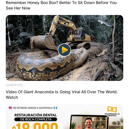
Remember Honey Boo Boo? Better To Sit Down Before You
See Her Now
HABERION
Video Of Giant Anaconda Is Going Viral All Over The World.
Watch
TAGS
ΕΥΒΟΙΑ
ΠΛΑΣΜΑΤΑ
ΧΑΛΚΙΔΑ ΝΕΑ