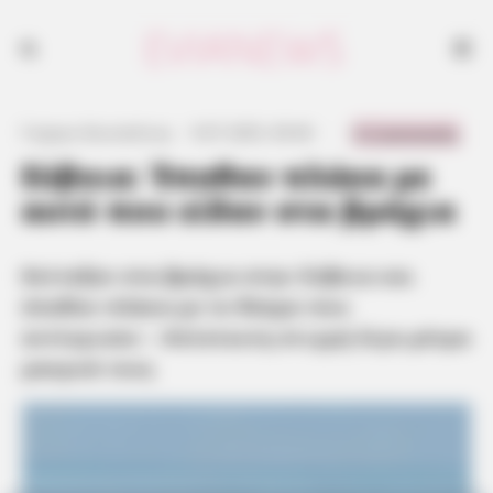
Κοίταξαν στα βράχια στην Εύβοια και έπαθαν πλάκα με το θέαμα που
αντίκρισαν - Απίστευτη στιγμή λίγα μέτρα μακρυά τους
0 Comments
Γιώργος Κουτσελίνης
·
9.07.2025, 00:46
·
·
Εύβοια: Έπαθαν πλάκα με
αυτό που είδαν στα βράχια
Κοίταξαν στα βράχια στην Εύβοια και
έπαθαν πλάκα με το θέαμα που
αντίκρισαν – Απίστευτη στιγμή λίγα μέτρα
μακρυά τους