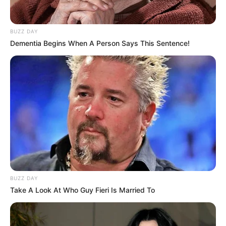
BUZZ DAY
Dementia Begins When A Person Says This Sentence!
BUZZ DAY
Take A Look At Who Guy Fieri Is Married To