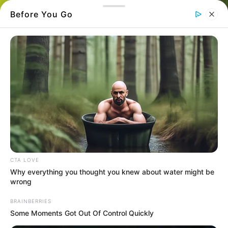
Before You Go
Ένα σοβαρό τροχαίο ατύχημα που θα
μπορούσε να έχει τραγική κατάληξη
σημειώθηκε το πρωί, όταν αγροτικό όχημα
CTA LOVE
εξετράπη της πορείας του και ανατράπηκε στο
Why everything you thought you knew about water might be
οδόστρωμα, στην περιοχή ανάμεσα στον
wrong
Κάλαμο και την Κορασίδα.
BRAINBERRIES
Some Moments Got Out Of Control Quickly
Στο όχημα επέβαινε ένα ηλικιωμένο ζευγάρι,