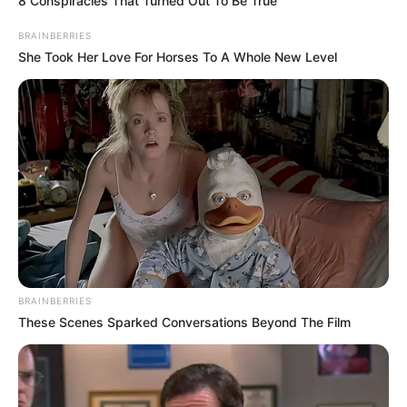
8 Conspiracies That Turned Out To Be True
BRAINBERRIES
She Took Her Love For Horses To A Whole New Level
BRAINBERRIES
These Scenes Sparked Conversations Beyond The Film