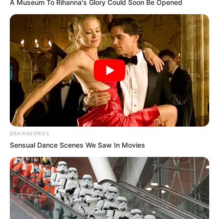
A Museum To Rihanna's Glory Could Soon Be Opened
BRAINBERRIES
Sensual Dance Scenes We Saw In Movies