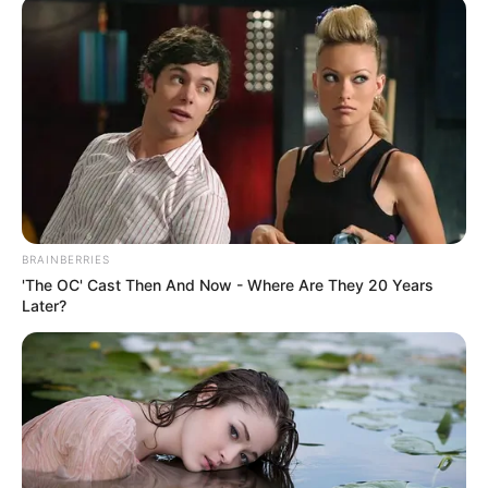
το οποίο είχε ως προορισμό το εκκλησάκι του
Αγίου Ιωάννη του Θεολόγου.
BRAINBERRIES
'The OC' Cast Then And Now - Where Are They 20 Years
Later?
Σύμφωνα με τις πρώτες πληροφορίες, ο
ηλικιωμένος οδηγός έχασε τον έλεγχο του
αυτοκινήτου κάτω από αδιευκρίνιστες μέχρι
στιγμής συνθήκες. Το αγροτικό βγήκε εκτός
δρόμου, προσέκρουσε σε ανάχωμα και στη
συνέχεια επέστρεψε στη μέση του