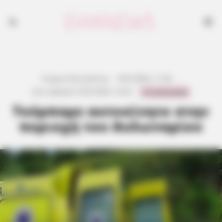
Γιώργος Κουτσελίνης
·
8.05.2026, 11:42
·
0 Comments
Last updated:
8.05.2026, 14:23
·
Τούμπαρε αυτοκίνητο στην
περιοχή του Αυλωναρίου