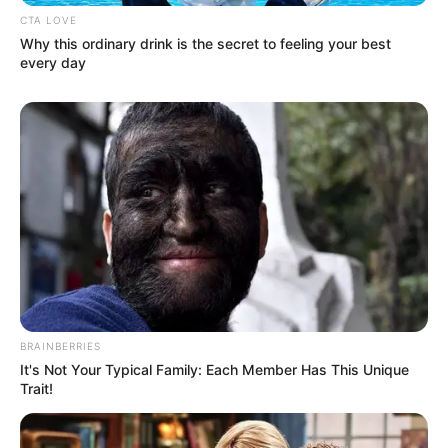
CTA LOVE
Why this ordinary drink is the secret to feeling your best
every day
BRAINBERRIES
It's Not Your Typical Family: Each Member Has This Unique
Trait!