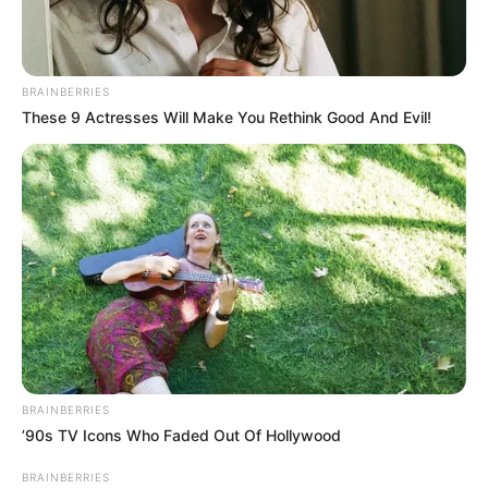
BRAINBERRIES
These 9 Actresses Will Make You Rethink Good And Evil!
BRAINBERRIES
’90s TV Icons Who Faded Out Of Hollywood
BRAINBERRIES