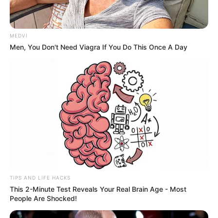
MEDVI
Men, You Don't Need Viagra If You Do This Once A Day
TIPS AND LIFE HACKS
This 2-Minute Test Reveals Your Real Brain Age - Most
People Are Shocked!