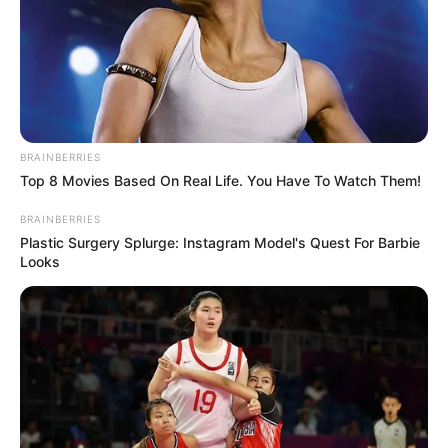
πραγματοποιούν περιπολίες σε περιοχές,
ιδιαίτερα υψηλού κινδύνου, από τις 20:00 το
απόγευμα έως τις 24:00 το βράδυ τις
καθημερινές και από τις 21:00 έως τη 01:00 το
Σαββατοκύριακο.
BRAINBERRIES
Top 8 Movies Based On Real Life. You Have To Watch Them!
BRAINBERRIES
Plastic Surgery Splurge: Instagram Model's Quest For Barbie
Looks
Η παραπάνω φωτογραφία είναι κατά την
διάρκεια περιπολίας σε διάφορες περιπολίες