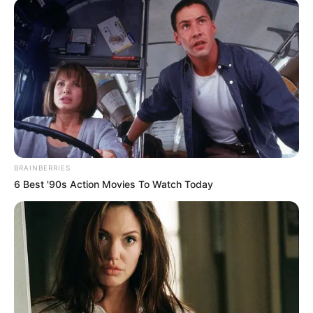
BRAINBERRIES
6 Best '90s Action Movies To Watch Today
ΤΑ ΠΙΟ ΔΗΜΟΦΙΛΗ