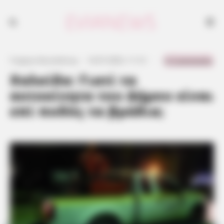
0 Comments
Γιώργος Κουτσελίνης
·
14.07.2023, 11:12
·
·
Χαλκίδα: Γιατί τα
αυτοκίνητα του Δήμου είναι
επί ποδός τα βράδια;