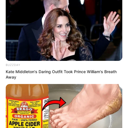
BUZZDAY
Kate Middleton's Daring Outfit Took Prince William's Breath
Away
TAGS
ΧΑΛΚΙΔΑ ΝΕΑ