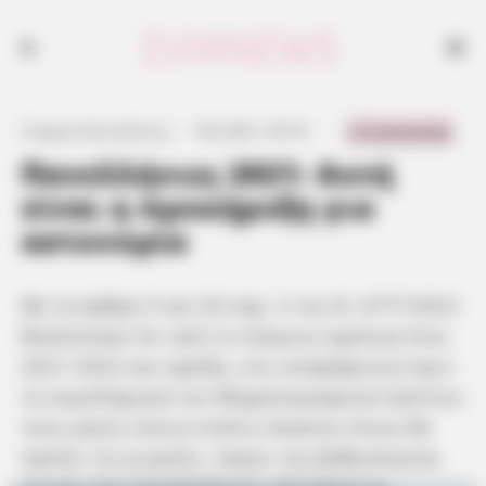
0 Comments
Γιώργος Κουτσελίνης
·
1.06.2021, 09:16
·
·
Πανελλήνιες 2021: Αυτή
είναι η προκήρυξη για
αστυνομία
Με τα άρθρα 3 και 54 παρ. 2 του Ν. 4777/2021
θεσπίστηκε ότι από το επόμενο σχολικό έτος
2021-2022 και εφεξής, ο/η υποψήφιος/α πριν
τη συμπλήρωση του Μηχανογραφικού Δελτίου
τους μήνες Ιούνιο-Ιούλιο έκαστου έτους θα
πρέπει να γνωρίζει, πέραν της βαθμολογίας