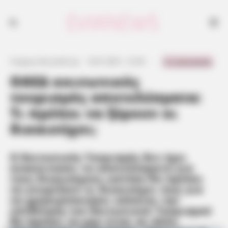
0 Comments
Γιώργος Κουτσελίνης
·
8.07.2021, 12:30
·
·
ΟΑΕΔ κοινωνικός
τουρισμός αποτελέσματα:
Τι πρέπει να ξέρουν οι
δικαιούχοι;
Ο Κοινωνικός Τουρισμός δεν έχει
ανακοινώσει τα αποτελέσματα για
τους δικαιούχους ωστόσο θα πρέπει
να γνωρίζουν οι δικαιούχοι πως για
να χρησιμοποιήσει κάποιος την
επιδότηση του Κοινωνικού Τουρισμού
θα πρέπει να μην είναι σε άλλο