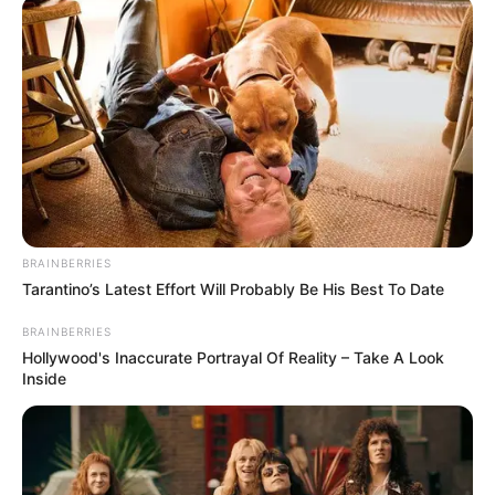
Βαρύ πένθος στην Εύβοια για αγαπημένο
καθηγητή
Την λένε «Κυκλάδες χωρίς πλοίο» και είναι 1
ώρα από Χαλκίδα – Υπερβολή ή όχι;
Θλίψη στην Εύβοια για γυναίκα
Ακολουθήστε το evianews.com στο
Google
BRAINBERRIES
News
Tarantino’s Latest Effort Will Probably Be His Best To Date
ΤΑ ΠΙΟ ΔΗΜΟΦΙΛΗ
BRAINBERRIES
Hollywood's Inaccurate Portrayal Of Reality – Take A Look
Inside