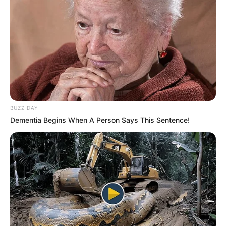
BUZZ DAY
Dementia Begins When A Person Says This Sentence!