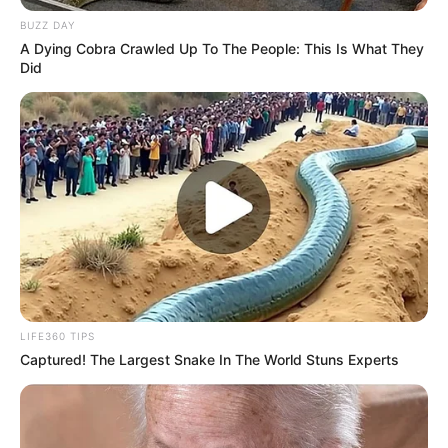
BUZZ DAY
A Dying Cobra Crawled Up To The People: This Is What They
Did
LIFE360 TIPS
Captured! The Largest Snake In The World Stuns Experts