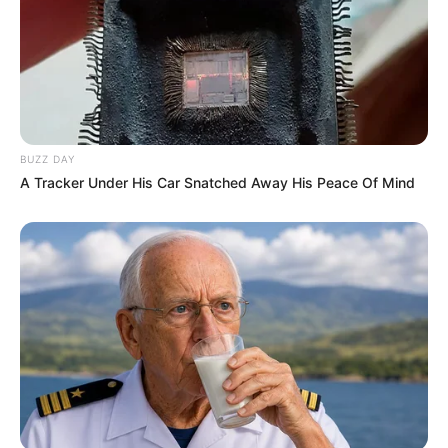
BUZZ DAY
A Tracker Under His Car Snatched Away His Peace Of Mind