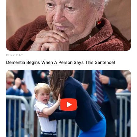
BUZZ DAY
Dementia Begins When A Person Says This Sentence!