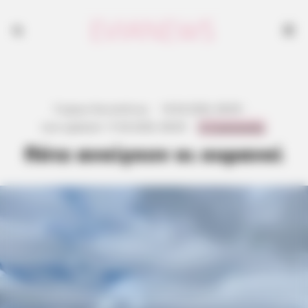
Γιώργος Κουτσελίνης
·
18.04.2026, 08:09
·
0 Comments
Last updated:
17.04.2026, 08:09
·
Πότε ανοίγουν οι ουρανοί