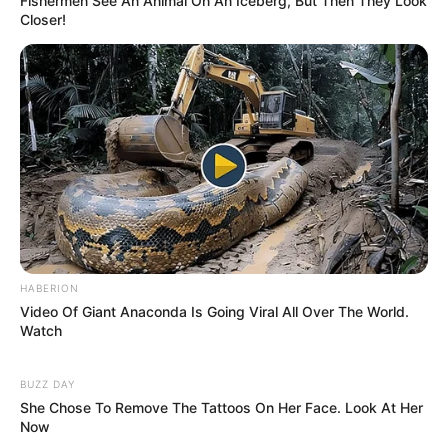
Fishermen See An Animal On An Iceberg, But Then They Look
Closer!
HABERION
Video Of Giant Anaconda Is Going Viral All Over The World.
Watch
BUZZ DAY
She Chose To Remove The Tattoos On Her Face. Look At Her
Now