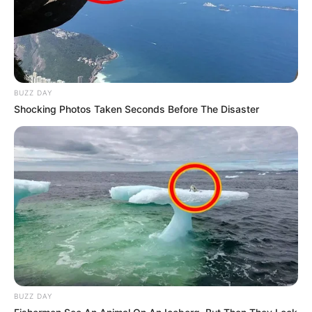
πρωτοετείς
Κοινωνικό οικιακό τιμολόγιο 2026 αίτηση
Δωρόσημο καλοκαιριού οικοδόμων: Πότε θα
πληρωθεί;
BUZZ DAY
Shocking Photos Taken Seconds Before The Disaster
Ακολουθήστε το evianews.com στο
Google
News
ΤΑ ΠΙΟ ΔΗΜΟΦΙΛΗ
BUZZ DAY