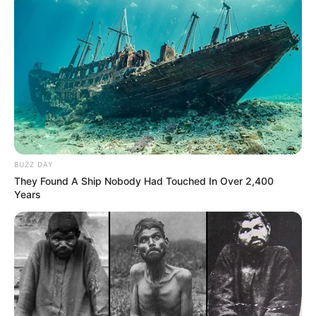
πραγματικότητα
Ακολουθήστε το evianews.com στο
Google
News
ΤΑ ΠΙΟ ΔΗΜΟΦΙΛΗ
BUZZ DAY
They Found A Ship Nobody Had Touched In Over 2,400
Years