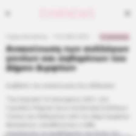
0 Comments
Γιώργος Κουτσελίνης
·
17.01.2022, 20:23
·
·
Ανακοίνωση των συλλόγων
γονέων και κηδεμόνων του
Δήμου Διρφύων
Διαβάστε την ανακοίνωση που εξέδωσαν:
“Την Κυριακή 16 Ιανουαρίου 2021, στο
Γυμνάσιο Ψαχνών έγινε συνάντηση Συλλόγων
Γονέων και Κηδεμόνων από τον Δήμο Διρφύων
Μεσσαπίων, καταθέτοντας ο κάθε
εκπρόσωπος τα προβλήματα της δικής του