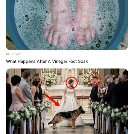
BUZZDAY
What Happens After A Vinegar Foot Soak