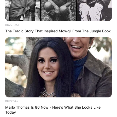
BUZZ DAY
The Tragic Story That Inspired Mowgli From The Jungle Book
BUZZDAY
Marlo Thomas Is 86 Now - Here's What She Looks Like
Today