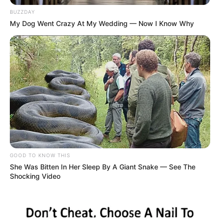
BUZZDAY
My Dog Went Crazy At My Wedding — Now I Know Why
GOOD TO KNOW THIS
She Was Bitten In Her Sleep By A Giant Snake — See The
Shocking Video