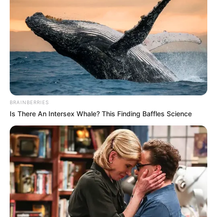
BRAINBERRIES
Is There An Intersex Whale? This Finding Baffles Science