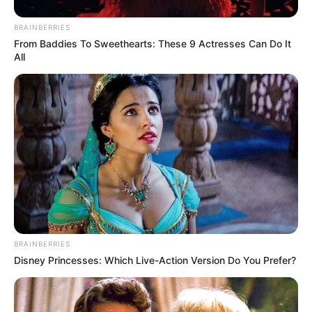
Ακολουθήστε το evianews.com στο
Google
BRAINBERRIES
News
From Baddies To Sweethearts: These 9 Actresses Can Do It
All
ΤΑ ΠΙΟ ΔΗΜΟΦΙΛΗ
BRAINBERRIES
Disney Princesses: Which Live-Action Version Do You Prefer?