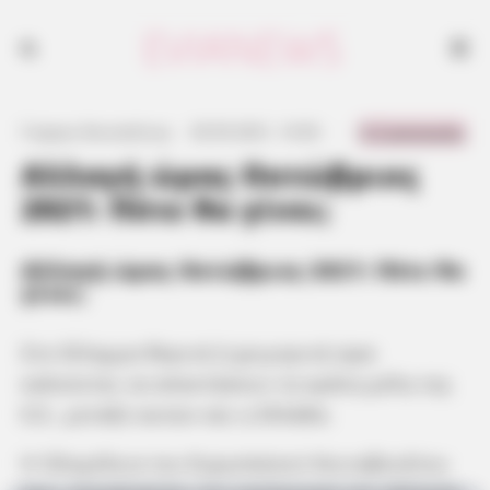
0 Comments
Γιώργος Κουτσελίνης
·
29.09.2021, 14:56
·
·
Αλλαγή ώρας Οκτώβριος
2021: Πότε θα γίνει;
Αλλαγή ώρας Οκτώβριος 2021: Πότε θα
γίνει;
Στο δίλημμα θερινή ή χειμερινή ώρα
καλούνται να απαντήσουν τα κράτη-μέλη της
Ε.Ε., μεταξύ αυτών και η Ελλάδα.
Η Ολομέλεια του Ευρωπαϊκού Κοινοβουλίου