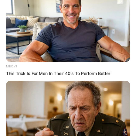
MEDVI
This Trick Is For Men In Their 40's To Perform Better