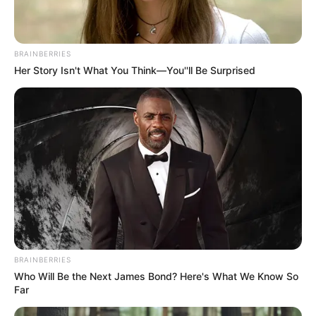
BRAINBERRIES
Her Story Isn't What You Think—You''ll Be Surprised
BRAINBERRIES
Who Will Be the Next James Bond? Here's What We Know So
Far