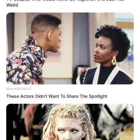
Weird
ΤΑΥΤΟΤΗΤΑ ΚΑΙ ΕΠΙΚΟΙΝΩΝΙΑ
ΟΡΟΙ ΧΡΗΣΗΣ
BRAINBERRIES
These Actors Didn't Want To Share The Spotlight
© 2025 EVIANEWS του Γιώργου Κουτσελίνη