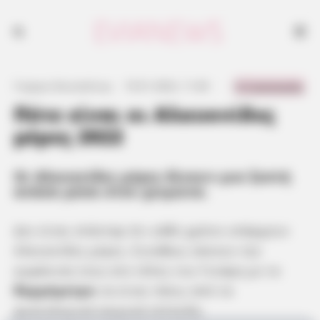
0 Comments
Γιώργος Κουτσελίνης
·
19.01.2022, 11:40
·
·
Πότε είναι οι Αλκυονίδες
μέρες 2022
Οι
Αλκυονίδες
μέρες δίνουν μια ζεστή
ανάσα μέσα στον χειμώνα.
Δεν είναι στάνταρ ότι κάθε χρόνο υπάρχουν
Αλκυονίδες μέρες. Συνήθως κάνουν την
εμφάνιση τους στο τέλος του Γενάρη με το
θερμόμετρο
να είναι πάνω από τα
φυσιολογικά καιρικά επίπεδα.