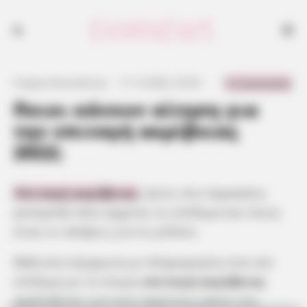
Επιταγή ακρίβειας 2022: Πόσα είναι τα χρήματα και ποια η αύξηση;
0 Comments
Γιώργος Κουτσελίνης
·
11.12.2022, 23:54
·
·
Ποιοι κάνουν αίτηση για
την επιταγή ακρίβειας
2022;
Επιταγή ακρίβειας
:
Δείτε στο παρακάτω
ρεπορτάζ πότε έρχεται το επίδομα και ποιες
είναι οι σκέψεις για το μέλλον.
Μάλιστα σύμφωνα με πληροφορίες ένα νέο
επίδομα με το όνομα
επιταγή ακρίβειας
σχεδιάζεται για τους πρώτους μήνες του