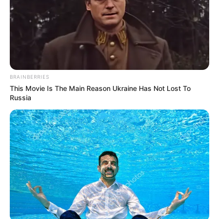
Απαραίτητη προϋποθέση να είναι
φορολογικοί κάτοικοι Ελλάδας και έχουν
υποβάλλει δήλωση φορολογίας εισοδήματος
για το φορολογικό έτος 2021.
BRAINBERRIES
This Movie Is The Main Reason Ukraine Has Not Lost To
Russia
Επιταγή ακρίβειας δικαιούχοι (πηγή φωτογραφίας:
unsplash)
Επιταγή ακρίβειας: Ποιοι οι δικαιούχοι