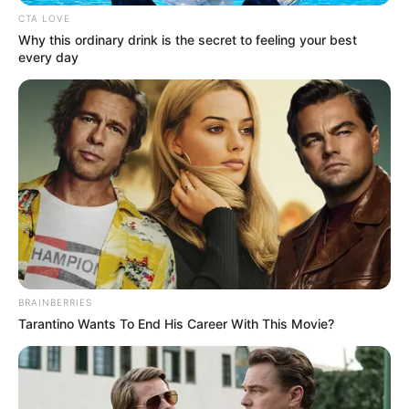
CTA LOVE
Μια μικρή «ανάσα» στα νοικοκυριά θα δώσει η
Why this ordinary drink is the secret to feeling your best
επιταγή ακρίβειας
. Το επίδομα των 250
every day
ευρώ θα λάβουν 2.300.000
δικαιούχοι
τα
Χριστούγεννα, που εμπίπτουν στις εξής
κατηγορίες:
-χαμηλοσυνταξιούχοι
-ανασφάλιστοι υπερήλικες
-άτομα με αναπηρία
-μακροχρόνια άνεργοι
BRAINBERRIES
Tarantino Wants To End His Career With This Movie?
-Δικαιούχοι ΚΕΑ
-Δικαιούχοι επιδόματος παιδιού