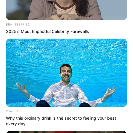
υπάρξουν καθυστερήσεις στα γυρίσματα.
ΣΥΝΤΕΛΕΣΤΕΣ
BRAINBERRIES
Σκηνοθεσία σειράς: Λευτέρης Χαρίτος
2025’s Most Impactful Celebrity Farewells
Σκηνοθέτες: Κώστας Αναγνωστόπουλος,
Μιχάλης Κωνσταντάτος
Σενάριο: Μελίνα Τσαμπάνη, Πέτρος
Καλκόβαλης
Διεύθυνση Φωτογραφίας: Βαγγέλης
Κατριτζιδάκης, Γιώργος Παπανδρικόπουλος
Σκηνογράφος: Αντώνης Χαλκιάς
Ενδυματολόγος: Τριάδα Παπαδάκη
Μοντάζ: Λύδια Αντώνοβα
CTA LOVE
Εκτέλεση Παραγωγής: JK Productions
Why this ordinary drink is the secret to feeling your best
every day
ΠΡΩΤΑΓΩΝΙΣΤΟΥΝ