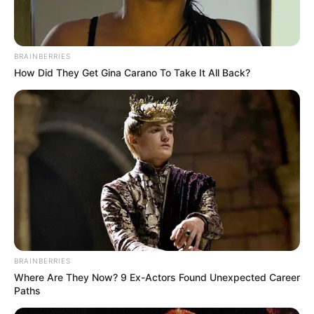
Περισσότερα νέα από την Εύβοια
Κάθε πότε κληρώνει το Τζόκερ το 2026:
BRAINBERRIES
Ημέρες και ώρα
How Did They Get Gina Carano To Take It All Back?
Συντάξεις Οκτωβρίου 2026: Πότε θα γίνει η
πληρωμή;
Συντάξεις Σεπτεμβρίου 2026 πληρωμή
Ακολουθήστε το evianews.com στο
Google
News
ΤΑ ΠΙΟ ΔΗΜΟΦΙΛΗ
BRAINBERRIES
Where Are They Now? 9 Ex-Actors Found Unexpected Career
Paths