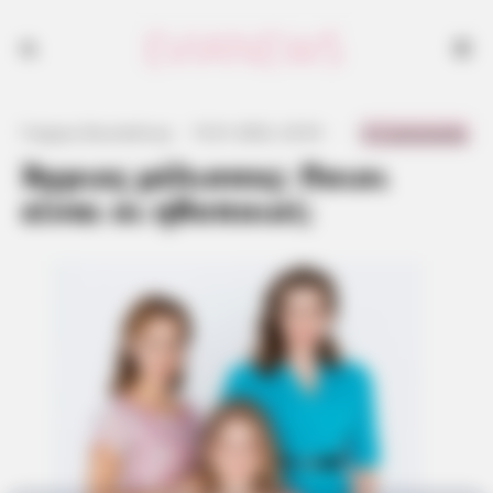
0 Comments
Γιώργος Κουτσελίνης
·
15.01.2022, 23:53
·
·
Άγριες μέλισσες: Ποιοι
είναι οι ηθοποιοί;