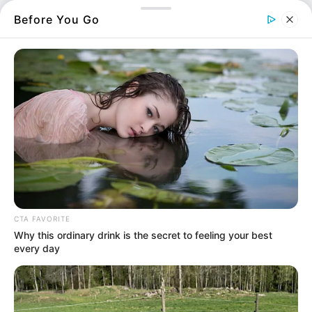
Before You Go
Πηγή φωτογραφίας: ant1
Δείτε ποιοι είναι οι ηθοποιοί στις
Άγριες Μέλισσες.
Λιγότερες άγριες μέλισσες για δύο εβδομάδες
μιας και ο κορονοϊός αλλάζει πολλά δεδομένα
στην καθημερινότητα μας.
Δείτε πότε έχει άγριες μέλισσες κάθε μέρα.
Μια σειρά που όλοι αγαπάμε και περιμένουμε
CTA FAVORITE
με ανυπομονησία στους δέκτες μας.
Why this ordinary drink is the secret to feeling your best
every day
Τις “
Άγριες Μέλισσες
” αγαπά το τηλεοπτικό
κοινό και τη φετινή τηλεοπτική σεζόν, μέσα
από τη συχνότητα του ΑΝΤ1.