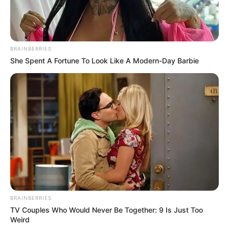
BRAINBERRIES
She Spent A Fortune To Look Like A Modern-Day Barbie
BRAINBERRIES
TV Couples Who Would Never Be Together: 9 Is Just Too
Weird